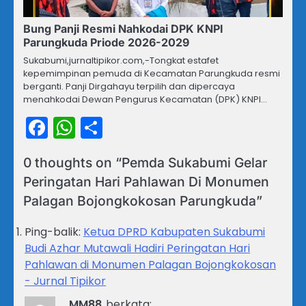
Bung Panji Resmi Nahkodai DPK KNPI
Parungkuda Priode 2026-2029
Sukabumi,jurnaltipikor.com,-Tongkat estafet
kepemimpinan pemuda di Kecamatan Parungkuda resmi
berganti. Panji Dirgahayu terpilih dan dipercaya
menahkodai Dewan Pengurus Kecamatan (DPK) KNPI…
Facebook
WhatsApp
Share
0 thoughts on “
Pemda Sukabumi Gelar
Peringatan Hari Pahlawan Di Monumen
Palagan Bojongkokosan Parungkuda
”
Ping-balik:
Ketua DPRD Kabupaten Sukabumi
Budi Azhar Mutawali Hadiri Peringatan Hari
Pahlawan di Monumen Palagan Bojongkokosan
- Jurnal Tipikor
MM88
berkata: