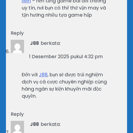
iwin
– nền tảng game bài đổi thưởng
uy tín, nơi bạn có thể thử vận may và
tận hưởng nhiều tựa game hấp
Reply
J88
berkata:
1 Desember 2025 pukul 4:32 pm
Đến với
J88
, bạn sẽ được trải nghiệm
dịch vụ cá cược chuyên nghiệp cùng
hàng ngàn sự kiện khuyến mãi độc
quyền.
Reply
J88
berkata: