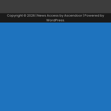
Copyright © 2026
| News Access by
Ascendoor
| Powered by
WordPress
.