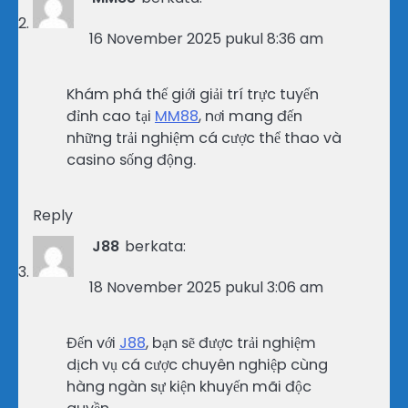
16 November 2025 pukul 8:36 am
Khám phá thế giới giải trí trực tuyến
đỉnh cao tại
MM88
, nơi mang đến
những trải nghiệm cá cược thể thao và
casino sống động.
Reply
J88
berkata:
18 November 2025 pukul 3:06 am
Đến với
J88
, bạn sẽ được trải nghiệm
dịch vụ cá cược chuyên nghiệp cùng
hàng ngàn sự kiện khuyến mãi độc