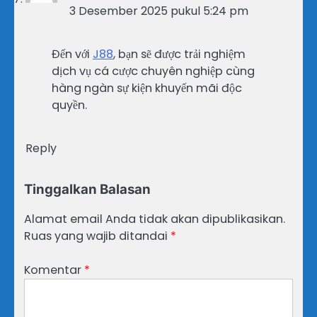
3 Desember 2025 pukul 5:24 pm
Đến với
J88
, bạn sẽ được trải nghiệm
dịch vụ cá cược chuyên nghiệp cùng
hàng ngàn sự kiện khuyến mãi độc
quyền.
Reply
Tinggalkan Balasan
Alamat email Anda tidak akan dipublikasikan.
Ruas yang wajib ditandai
*
Komentar
*