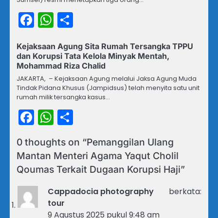
Facebook
WhatsApp
Share
Kejaksaan Agung Sita Rumah Tersangka TPPU
dan Korupsi Tata Kelola Minyak Mentah,
Mohammad Riza Chalid
JAKARTA, – Kejaksaan Agung melalui Jaksa Agung Muda
Tindak Pidana Khusus (Jampidsus) telah menyita satu unit
rumah milik tersangka kasus…
Facebook
WhatsApp
Share
0 thoughts on “
Pemanggilan Ulang
Mantan Menteri Agama Yaqut Cholil
Qoumas Terkait Dugaan Korupsi Haji
”
Cappadocia photography
berkata:
tour
9 Agustus 2025 pukul 9:48 am