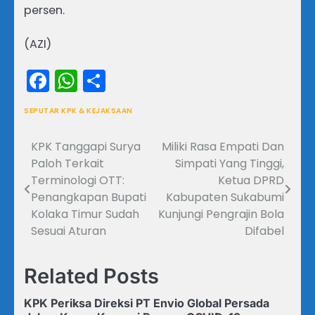
persen.
(AZI)
Facebook
WhatsApp
Share
SEPUTAR KPK & KEJAKSAAN
KPK Tanggapi Surya
Miliki Rasa Empati Dan
Navigasi
Paloh Terkait
Simpati Yang Tinggi,
pos
Terminologi OTT:
Ketua DPRD
Penangkapan Bupati
Kabupaten Sukabumi
Kolaka Timur Sudah
Kunjungi Pengrajin Bola
Sesuai Aturan
Difabel
Related Posts
KPK Periksa Direksi PT Envio Global Persada