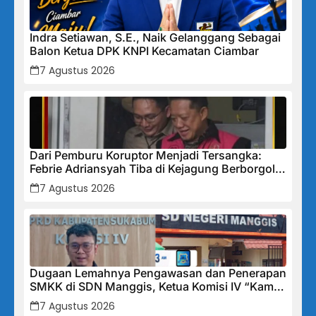
Indra Setiawan, S.E., Naik Gelanggang Sebagai
Balon Ketua DPK KNPI Kecamatan Ciambar
7 Agustus 2026
Dari Pemburu Koruptor Menjadi Tersangka:
Febrie Adriansyah Tiba di Kejagung Berborgol,
Bawa Map Biru dan Senyum Penuh Teka-teki
7 Agustus 2026
Dugaan Lemahnya Pengawasan dan Penerapan
SMKK di SDN Manggis, Ketua Komisi IV “Kami
Tidak Akan Segan Menindak”
7 Agustus 2026