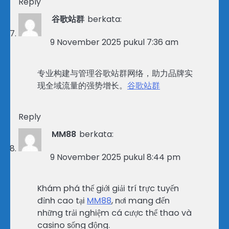
Reply
谷歌站群
berkata:
9 November 2025 pukul 7:36 am
专业构建与管理谷歌站群网络，助力品牌实
现全域流量的强势增长。
谷歌站群
Reply
MM88
berkata:
9 November 2025 pukul 8:44 pm
Khám phá thế giới giải trí trực tuyến
đỉnh cao tại
MM88
, nơi mang đến
những trải nghiệm cá cược thể thao và
casino sống động.