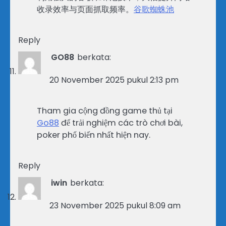
收录效率与页面抓取频率。
谷歌蜘蛛池
Reply
GO88
berkata:
20 November 2025 pukul 2:13 pm
Tham gia cộng đồng game thủ tại
Go88
để trải nghiệm các trò chơi bài,
poker phổ biến nhất hiện nay.
Reply
iwin
berkata:
23 November 2025 pukul 8:09 am