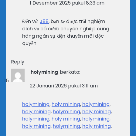
1 Desember 2025 pukul 8:33 am
Đến với
J88
, bạn sẽ được trải nghiệm
dịch vụ cá cược chuyên nghiệp cùng
hàng ngàn sự kiện khuyến mãi độc
quyền.
Reply
holymining
berkata:
22 Januari 2026 pukul 3:11 am
holymining
,
holy mining
,
holymining
,
holy mining
,
holymining
,
holy mining
,
holymining
,
holy mining
,
holymining
,
holy mining
,
holymining
,
holy mining
.