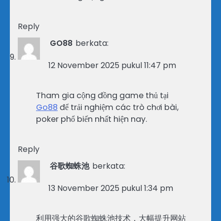
Reply
GO88
berkata:
12 November 2025 pukul 11:47 pm
Tham gia cộng đồng game thủ tại
Go88
để trải nghiệm các trò chơi bài,
poker phổ biến nhất hiện nay.
Reply
谷歌蜘蛛池
berkata:
13 November 2025 pukul 1:34 pm
利用强大的谷歌蜘蛛池技术，大幅提升网站