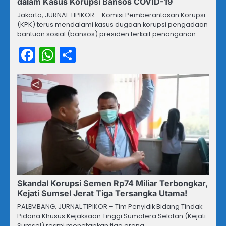
dalam Kasus Korupsi Bansos COVID-19
Jakarta, JURNAL TIPIKOR – Komisi Pemberantasan Korupsi
(KPK) terus mendalami kasus dugaan korupsi pengadaan
bantuan sosial (bansos) presiden terkait penanganan…
Facebook
WhatsApp
Share
Skandal Korupsi Semen Rp74 Miliar Terbongkar,
Kejati Sumsel Jerat Tiga Tersangka Utama!
PALEMBANG, JURNAL TIPIKOR – Tim Penyidik Bidang Tindak
Pidana Khusus Kejaksaan Tinggi Sumatera Selatan (Kejati
Sumsel) resmi menetapkan tiga orang…