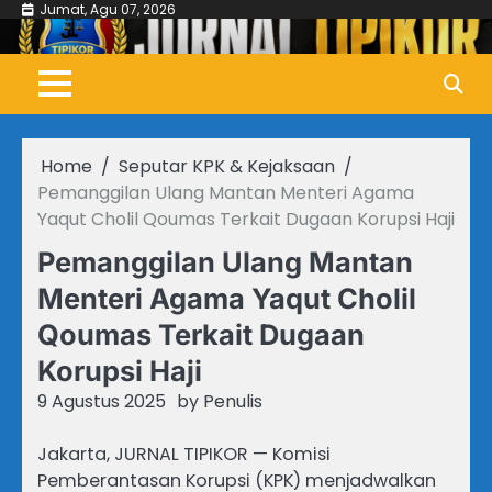
Skip
Jumat, Agu 07, 2026
to
content
Home
Seputar KPK & Kejaksaan
Pemanggilan Ulang Mantan Menteri Agama
Yaqut Cholil Qoumas Terkait Dugaan Korupsi Haji
Pemanggilan Ulang Mantan
Menteri Agama Yaqut Cholil
Qoumas Terkait Dugaan
Korupsi Haji
9 Agustus 2025
by
Penulis
Jakarta, JURNAL TIPIKOR — Komisi
Pemberantasan Korupsi (KPK) menjadwalkan