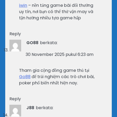
iwin
– nền tảng game bài đổi thưởng
uy tín, nơi bạn có thể thử vận may và
tận hưởng nhiều tựa game hấp
Reply
GO88
berkata:
30 November 2025 pukul 6:23 am
Tham gia cộng đồng game thủ tại
Go88
để trải nghiệm các trò chơi bài,
poker phổ biến nhất hiện nay.
Reply
J88
berkata: