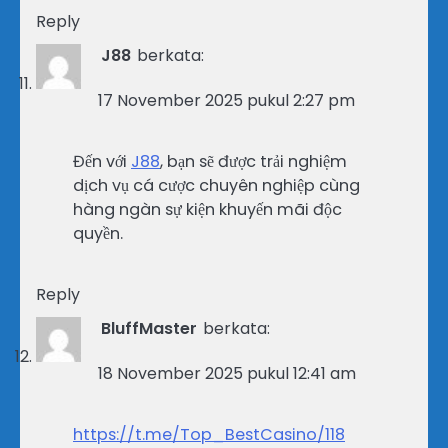
Reply
J88
berkata:
17 November 2025 pukul 2:27 pm
Đến với
J88
, bạn sẽ được trải nghiệm
dịch vụ cá cược chuyên nghiệp cùng
hàng ngàn sự kiện khuyến mãi độc
quyền.
Reply
BluffMaster
berkata:
18 November 2025 pukul 12:41 am
https://t.me/Top_BestCasino/118