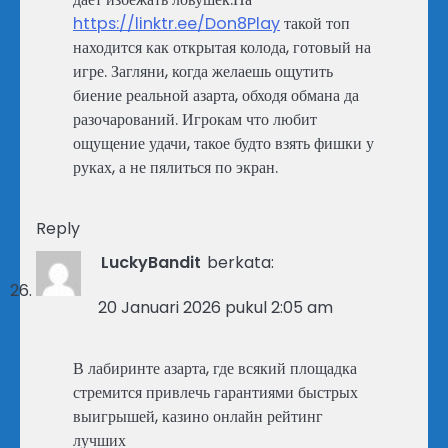
https://linktr.ee/Don8Play
такой топ
находится как открытая колода, готовый на
игре. Загляни, когда желаешь ощутить
биение реальной азарта, обходя обмана да
разочарований. Игрокам что любит
ощущение удачи, такое будто взять фишки у
руках, а не пялиться по экран.
Reply
LuckyBandit
berkata:
20 Januari 2026 pukul 2:05 am
В лабиринте азарта, где всякий площадка
стремится привлечь гарантиями быстрых
выигрышей, казино онлайн рейтинг
лучших