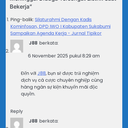
Bekerja
”
Ping-balik:
Silaturahmi Dengan Kadis
Kominfosan, DPD IWO I Kabupaten Sukabumi
Sampaikan Agenda Kerja - Jurnal Tipikor
J88
berkata:
6 November 2025 pukul 8:29 am
Đến với
J88
, bạn sẽ được trải nghiệm
dịch vụ cá cược chuyên nghiệp cùng
hàng ngàn sự kiện khuyến mãi độc
quyền.
Reply
J88
berkata: