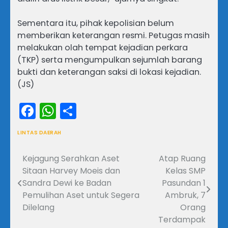
Sementara itu, pihak kepolisian belum
memberikan keterangan resmi. Petugas masih
melakukan olah tempat kejadian perkara
(TKP) serta mengumpulkan sejumlah barang
bukti dan keterangan saksi di lokasi kejadian.
(JS)
Facebook
WhatsApp
Share
LINTAS DAERAH
Kejagung Serahkan Aset
Atap Ruang
Navigasi
Sitaan Harvey Moeis dan
Kelas SMP
pos
Sandra Dewi ke Badan
Pasundan 1
Pemulihan Aset untuk Segera
Ambruk, 7
Dilelang
Orang
Terdampak