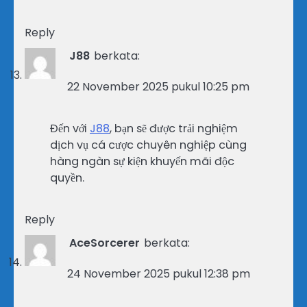
Reply
J88
berkata:
22 November 2025 pukul 10:25 pm
Đến với
J88
, bạn sẽ được trải nghiệm
dịch vụ cá cược chuyên nghiệp cùng
hàng ngàn sự kiện khuyến mãi độc
quyền.
Reply
AceSorcerer
berkata:
24 November 2025 pukul 12:38 pm