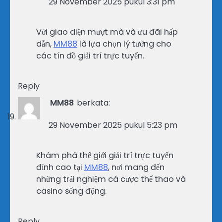
29 November 2025 pukul 3:31 pm
Với giao diện mượt mà và ưu đãi hấp
dẫn,
MM88
là lựa chọn lý tưởng cho
các tín đồ giải trí trực tuyến.
Reply
MM88
berkata:
29 November 2025 pukul 5:23 pm
Khám phá thế giới giải trí trực tuyến
đỉnh cao tại
MM88
, nơi mang đến
những trải nghiệm cá cược thể thao và
casino sống động.
Reply