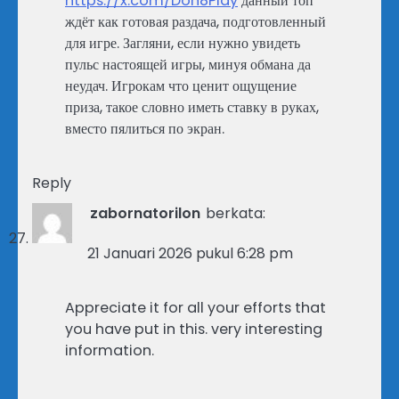
https://x.com/Don8Play
данный топ
ждёт как готовая раздача, подготовленный
для игре. Загляни, если нужно увидеть
пульс настоящей игры, минуя обмана да
неудач. Игрокам что ценит ощущение
приза, такое словно иметь ставку в руках,
вместо пялиться по экран.
Reply
zabornatorilon
berkata:
21 Januari 2026 pukul 6:28 pm
Appreciate it for all your efforts that
you have put in this. very interesting
information.