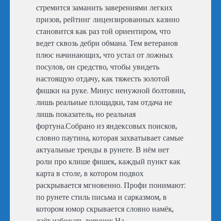
стремится заманить заверениями легких
призов, рейтинг лицензированных казино
становится как раз той ориентиром, что
ведет сквозь дебри обмана. Тем ветеранов
плюс начинающих, что устал от ложных
посулов, он средство, чтобы увидеть
настоящую отдачу, как тяжесть золотой
фишки на руке. Минус ненужной болтовни,
лишь реальные площадки, там отдача не
лишь показатель, но реальная
фортуна.Собрано из яндексовых поисков,
словно паутина, которая захватывает самые
актуальные тренды в рунете. В нём нет
роли про клише фишек, каждый пункт как
карта в столе, в котором подвох
раскрывается мгновенно. Профи понимают:
по рунете стиль письма и сарказмом, в
котором юмор скрывается словно намёк,
даёт избежать ловушек.На