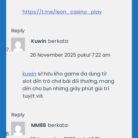
https://t.me/leon_casino_play
Reply
Kuwin
berkata:
26 November 2025 pukul 7:22 am
kuwin
sở hữu kho game đa dạng từ
slot đến trò chơi bài đổi thưởng, mang
đến cho bạn những giây phút giải trí
tuyệt vời.
Reply
MM88
berkata: