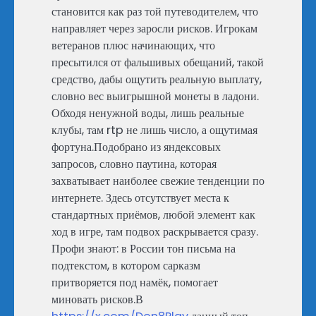
становится как раз той путеводителем, что
направляет через заросли рисков. Игрокам
ветеранов плюс начинающих, что
пресытился от фальшивых обещаний, такой
средство, дабы ощутить реальную выплату,
словно вес выигрышной монеты в ладони.
Обходя ненужной воды, лишь реальные
клубы, там rtp не лишь число, а ощутимая
фортуна.Подобрано из яндексовых
запросов, словно паутина, которая
захватывает наиболее свежие тенденции по
интернете. Здесь отсутствует места к
стандартных приёмов, любой элемент как
ход в игре, там подвох раскрывается сразу.
Профи знают: в России тон письма на
подтекстом, в котором сарказм
притворяется под намёк, помогает
миновать рисков.В