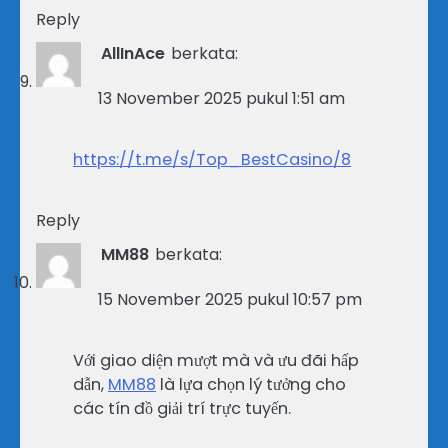
Reply
AllInAce
berkata:
13 November 2025 pukul 1:51 am
https://t.me/s/Top_BestCasino/8
Reply
MM88
berkata:
15 November 2025 pukul 10:57 pm
Với giao diện mượt mà và ưu đãi hấp
dẫn,
MM88
là lựa chọn lý tưởng cho
các tín đồ giải trí trực tuyến.