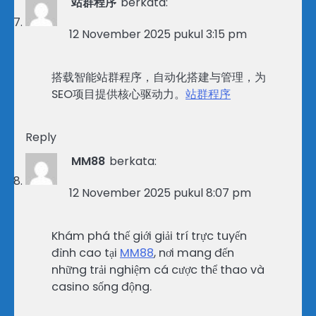
站群程序
berkata:
12 November 2025 pukul 3:15 pm
搭载智能站群程序，自动化搭建与管理，为
SEO项目提供核心驱动力。
站群程序
Reply
MM88
berkata:
12 November 2025 pukul 8:07 pm
Khám phá thế giới giải trí trực tuyến
đỉnh cao tại
MM88
, nơi mang đến
những trải nghiệm cá cược thể thao và
casino sống động.