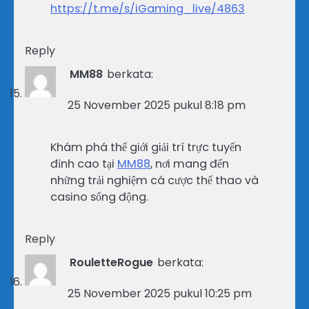
https://t.me/s/iGaming_live/4863
Reply
MM88
berkata:
25 November 2025 pukul 8:18 pm
Khám phá thế giới giải trí trực tuyến
đỉnh cao tại
MM88
, nơi mang đến
những trải nghiệm cá cược thể thao và
casino sống động.
Reply
RouletteRogue
berkata:
25 November 2025 pukul 10:25 pm