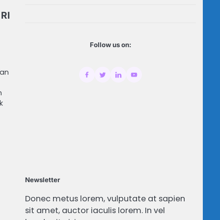
RI
Follow us on:
man
m
k
Newsletter
Donec metus lorem, vulputate at sapien
sit amet, auctor iaculis lorem. In vel