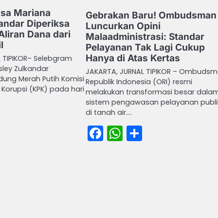
isa Mariana
Gebrakan Baru! Ombudsman 
andar Diperiksa
Luncurkan Opini
Aliran Dana dari
Malaadministrasi: Standar
l
Pelayanan Tak Lagi Cukup
Hanya di Atas Kertas
 TIPIKOR– Selebgram
sley Zulkandar
JAKARTA, JURNAL TIPIKOR – Ombuds
ung Merah Putih Komisi
Republik Indonesia (ORI) resmi
orupsi (KPK) pada hari
melakukan transformasi besar dala
sistem pengawasan pelayanan publi
di tanah air.…
book
atsApp
Share
Facebook
WhatsApp
Share