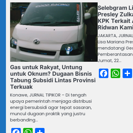
Selebgram L
Presley Zulk
KPK Terkait 
Ridwan Kami
JAKARTA, JURNAL
Lisa Mariana Pre
mendatangi Ged
Pemberantasan K
Jumat, 22…
Gas untuk Rakyat, Untung
Face
Wh
untuk Oknum? Dugaan Bisnis
Tabung Subsidi Lintas Provinsi
Terkuak
Konawe, JURNAL TIPIKOR – Di tengah
upaya pemerintah menjaga distribusi
energi bersubsidi agar tepat sasaran,
muncul dugaan praktik yang justru
berbanding…
Facebook
WhatsApp
Share