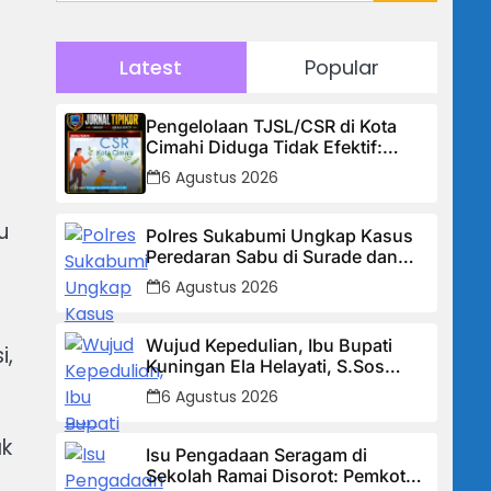
Latest
Popular
Pengelolaan TJSL/CSR di Kota
Cimahi Diduga Tidak Efektif:
Masyarakat Desak Transparansi
6 Agustus 2026
Penuh dan Perbaikan Sistem
u
Polres Sukabumi Ungkap Kasus
Peredaran Sabu di Surade dan
Ciemas, Tiga Tersangka
6 Agustus 2026
Diamankan
Wujud Kepedulian, Ibu Bupati
i,
Kuningan Ela Helayati, S.Sos
Serahkan Bantuan Bagi Rumah
6 Agustus 2026
Terdampak Bencana di Desa
Karangkancana
ak
Isu Pengadaan Seragam di
Sekolah Ramai Disorot: Pemkot