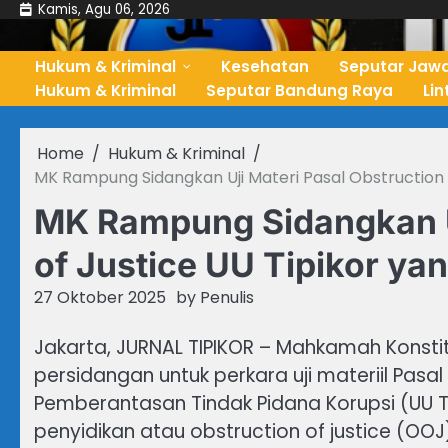
Skip
Kamis, Agu 06, 2026
to
content
Hukum & Kriminal
Kesehatan
Seputar Jawa
Hukum & Kriminal
Seputar Bandung Raya
Li
Home
Hukum & Kriminal
MK Rampung Sidangkan Uji Materi Pasal Obstruction o
MK Rampung Sidangkan Uj
of Justice UU Tipikor ya
27 Oktober 2025
by
Penulis
Jakarta, JURNAL TIPIKOR – Mahkamah Konsti
persidangan untuk perkara uji materiil Pa
Pemberantasan Tindak Pidana Korupsi (UU 
penyidikan atau obstruction of justice (OOJ