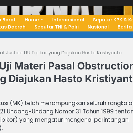
 Barat
Home
Internasional
Seputar KPK & K
ntas Daerah
Seputar TNI & Polri
Nasional
Berita
f Justice UU Tipikor yang Diajukan Hasto Kristiyanto
i Materi Pasal Obstructio
ng Diajukan Hasto Kristiyan
tusi (MK) telah merampungkan seluruh rangkaia
sal 21 Undang-Undang Nomor 31 Tahun 1999 tenta
Tipikor) yang mengatur mengenai perintangan
).