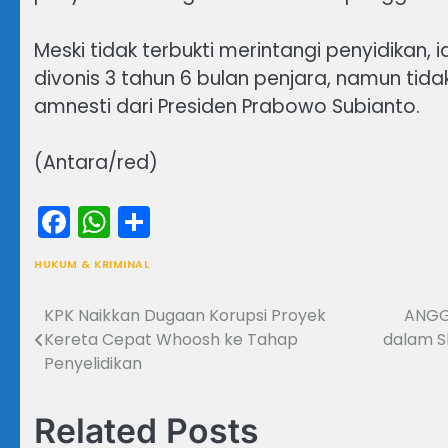
Meski tidak terbukti merintangi penyidikan,
divonis 3 tahun 6 bulan penjara, namun t
amnesti dari Presiden Prabowo Subianto.
(Antara/red)
Facebook
WhatsApp
Share
HUKUM & KRIMINAL
KPK Naikkan Dugaan Korupsi Proyek
ANGGO
Navigasi
Kereta Cepat Whoosh ke Tahap
dalam S
pos
Penyelidikan
Related Posts