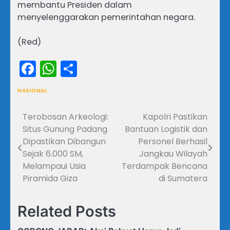
membantu Presiden dalam
menyelenggarakan pemerintahan negara.
(Red)
Facebook
WhatsApp
Share
NASIONAL
Terobosan Arkeologi:
Kapolri Pastikan
Navigasi
Situs Gunung Padang
Bantuan Logistik dan
pos
Dipastikan Dibangun
Personel Berhasil
Sejak 6.000 SM,
Jangkau Wilayah
Melampaui Usia
Terdampak Bencana
Piramida Giza
di Sumatera
Related Posts