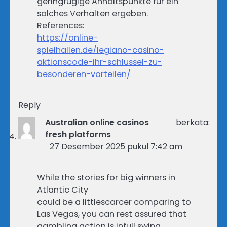
geringfügige Anhaltspunkte für ein
solches Verhalten ergeben.
References:
https://online-
spielhallen.de/legiano-casino-
aktionscode-ihr-schlussel-zu-
besonderen-vorteilen/
Reply
Australian online casinos
berkata:
fresh platforms
27 Desember 2025 pukul 7:42 am
While the stories for big winners in
Atlantic City
could be a littlescarcer comparing to
Las Vegas, you can rest assured that
gambling action is infull swing.