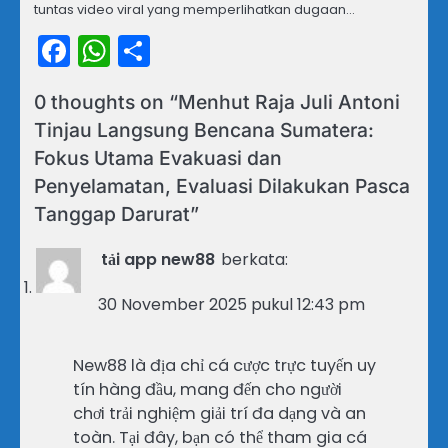
tuntas video viral yang memperlihatkan dugaan…
Facebook
WhatsApp
Share
0 thoughts on “
Menhut Raja Juli Antoni
Tinjau Langsung Bencana Sumatera:
Fokus Utama Evakuasi dan
Penyelamatan, Evaluasi Dilakukan Pasca
Tanggap Darurat
”
tải app new88
berkata:
30 November 2025 pukul 12:43 pm
New88 là địa chỉ cá cược trực tuyến uy
tín hàng đầu, mang đến cho người
chơi trải nghiệm giải trí đa dạng và an
toàn. Tại đây, bạn có thể tham gia cá