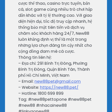
cược thể thao, casino trực tuyến, bắn
cá, slot game cùng nhiều trò chơi hấp
dẫn khác với tỷ lệ thưởng cao. Với giao
diện hiện đại, tốc độ truy cập nhanh, hệ
thống bảo mật tiên tiến và dịch vụ
chăm sóc khách hàng 24/7, New88
luôn khẳng định vị thế là một trong
những lựa chọn đáng tin cậy nhất cho
cộng đồng đam mê cá cược.
Thông tin liên hệ:
– Địa chỉ: 291 Bình Trị Đông, Phường
Bình Trị Đông, Quận Bình Tân, Thành
phố Hồ Chí Minh, Việt Nam
– Email:
new88pet@gmail.com
– Website:
https://new88.pet/
– Hotline: 1800 699 899
Tag: #new88pettopone #new88pet
#new88 #nhacainew88
#linkvaonew88