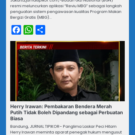
Jakarta,jurnaltipikor.com,-Badan Gizi Nasional (BGN)
resmi meluncurkan aplikasi “Reviu MBG” sebagai langkah
penguatan sistem pengawasan kualitas Program Makan
Bergizi Gratis (MBG)…
Facebook
WhatsApp
Share
Herry Irawan: Pembakaran Bendera Merah
Putih Tidak Boleh Dipandang sebagai Perbuatan
Biasa
Bandung, JURNAL TIPIKOR– Panglima Laskar Peci Hitam
Herry Irawan meminta aparat penegak hukum mengusut