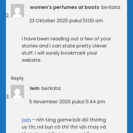
women's perfumes at boots
berkata:
23 Oktober 2025 pukul 10:00 am
I have been reading out a few of your
stories and i can state pretty clever
stuff. I will surely bookmark your
website.
Reply
iwin
berkata:
5 November 2025 pukul 11:44 pm
iwin
– nền tảng game bài đổi thưởng
uy tín, nơi bạn có thể thử vận may và