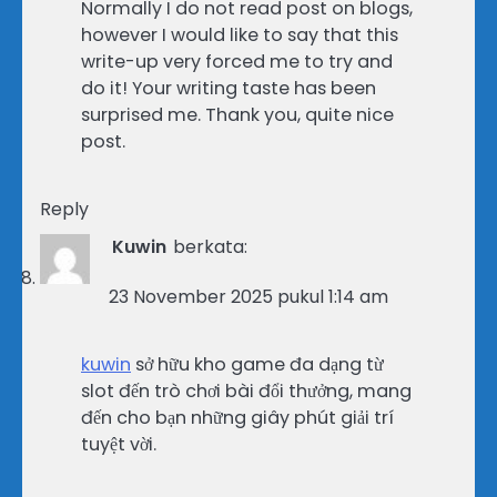
Normally I do not read post on blogs,
however I would like to say that this
write-up very forced me to try and
do it! Your writing taste has been
surprised me. Thank you, quite nice
post.
Reply
Kuwin
berkata:
23 November 2025 pukul 1:14 am
kuwin
sở hữu kho game đa dạng từ
slot đến trò chơi bài đổi thưởng, mang
đến cho bạn những giây phút giải trí
tuyệt vời.