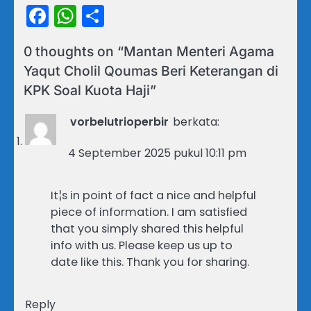
Facebook
WhatsApp
Share
0 thoughts on “
Mantan Menteri Agama
Yaqut Cholil Qoumas Beri Keterangan di
KPK Soal Kuota Haji
”
vorbelutrioperbir
berkata:
4 September 2025 pukul 10:11 pm
It¦s in point of fact a nice and helpful
piece of information. I am satisfied
that you simply shared this helpful
info with us. Please keep us up to
date like this. Thank you for sharing.
Reply