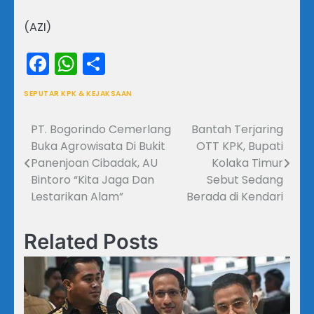
(AZI)
Facebook
WhatsApp
Share
SEPUTAR KPK & KEJAKSAAN
PT. Bogorindo Cemerlang
Bantah Terjaring
Navigasi
Buka Agrowisata Di Bukit
OTT KPK, Bupati
pos
Panenjoan Cibadak, AU
Kolaka Timur
Bintoro “Kita Jaga Dan
Sebut Sedang
Lestarikan Alam”
Berada di Kendari
Related Posts