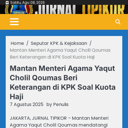
Skip
Sabtu, Agu 08, 2026
to
content
Home
Seputar KPK & Kejaksaan
Mantan Menteri Agama Yaqut Cholil Qoumas
Beri Keterangan di KPK Soal Kuota Haji
Mantan Menteri Agama Yaqut
Cholil Qoumas Beri
Keterangan di KPK Soal Kuota
Haji
7 Agustus 2025
by
Penulis
JAKARTA, JURNAL TIPIKOR – Mantan Menteri
Agama Yaqut Cholil Qoumas mendatangi