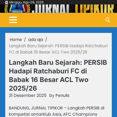
Skip
Minggu, Agu 09, 2026
to
content
Home
ada aja
Langkah Baru Sejarah: PERSIB Hadapi Ratchaburi
FC di Babak 16 Besar ACL Two 2025/26
Langkah Baru Sejarah: PERSIB
Hadapi Ratchaburi FC di
Babak 16 Besar ACL Two
2025/26
31 Desember 2025
by
Penulis
BANDUNG, JURNAL TIPIKOR – Langkah PERSIB di
kompetisi antarklub Asia, AFC Champions