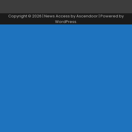
Copyright © 2026
| News Access by
Ascendoor
| Powered by
WordPress
.