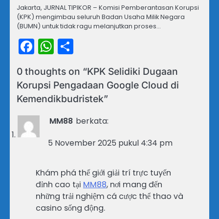
Jakarta, JURNAL TIPIKOR – Komisi Pemberantasan Korupsi
(KPK) mengimbau seluruh Badan Usaha Milik Negara
(BUMN) untuk tidak ragu melanjutkan proses…
Facebook
WhatsApp
Share
0 thoughts on “
KPK Selidiki Dugaan
Korupsi Pengadaan Google Cloud di
Kemendikbudristek
”
MM88
berkata:
5 November 2025 pukul 4:34 pm
Khám phá thế giới giải trí trực tuyến
đỉnh cao tại
MM88
, nơi mang đến
những trải nghiệm cá cược thể thao và
casino sống động.