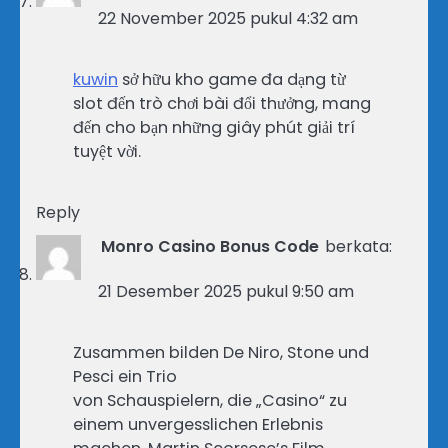
22 November 2025 pukul 4:32 am
kuwin
sở hữu kho game đa dạng từ
slot đến trò chơi bài đổi thưởng, mang
đến cho bạn những giây phút giải trí
tuyệt vời.
Reply
Monro Casino Bonus Code
berkata:
21 Desember 2025 pukul 9:50 am
Zusammen bilden De Niro, Stone und
Pesci ein Trio
von Schauspielern, die „Casino“ zu
einem unvergesslichen Erlebnis