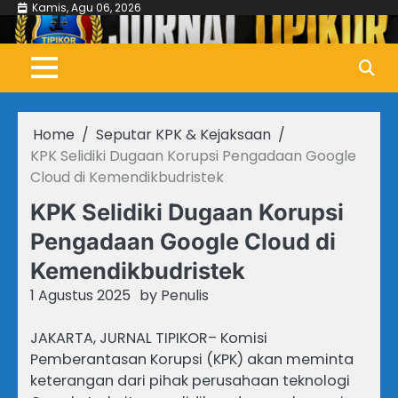
Skip
Kamis, Agu 06, 2026
to
content
Home
Seputar KPK & Kejaksaan
KPK Selidiki Dugaan Korupsi Pengadaan Google
Cloud di Kemendikbudristek
KPK Selidiki Dugaan Korupsi
Pengadaan Google Cloud di
Kemendikbudristek
1 Agustus 2025
by
Penulis
JAKARTA, JURNAL TIPIKOR– Komisi
Pemberantasan Korupsi (KPK) akan meminta
keterangan dari pihak perusahaan teknologi