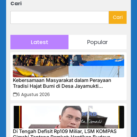
Cari
Cari
Latest
Popular
Kebersamaan Masyarakat dalam Perayaan
Tradisi Hajat Bumi di Desa Jayamukti
Kecamatan Banyusari
6 Agustus 2026
Di Tengah Defisit Rp109 Miliar, LSM KOMPAS
Cimahi Tantang Pemkot: Hentikan Budaya