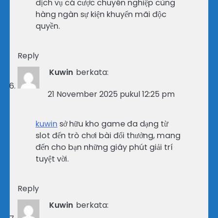
dịch vụ cá cược chuyên nghiệp cùng
hàng ngàn sự kiện khuyến mãi độc
quyền.
Reply
Kuwin
berkata:
21 November 2025 pukul 12:25 pm
kuwin
sở hữu kho game đa dạng từ
slot đến trò chơi bài đổi thưởng, mang
đến cho bạn những giây phút giải trí
tuyệt vời.
Reply
Kuwin
berkata: