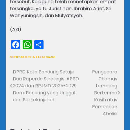
tersebut, Kejagung telah menetapkan empat
tersangka, yaitu Jurist Tan, Ibrahim Arief, Sri
Wahyuningsih, dan Mulyatsyah.
(AZI)
Facebook
WhatsApp
Share
SEPUTAR KPK & KEJAKSAAN
DPRD Kota Bandung Setujui
Pengacara
Navigasi
Dua Raperda Strategis: APBD
Thomas
pos
2024 dan RPJMD 2025-2029
Lembong
Demi Bandung yang Unggul
Berterima
dan Berkelanjutan
Kasih atas
Pemberian
Abolisi