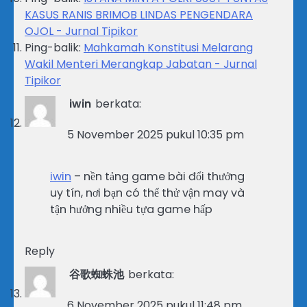
KASUS RANIS BRIMOB LINDAS PENGENDARA
OJOL - Jurnal Tipikor
Ping-balik:
Mahkamah Konstitusi Melarang
Wakil Menteri Merangkap Jabatan - Jurnal
Tipikor
iwin
berkata:
5 November 2025 pukul 10:35 pm
iwin
– nền tảng game bài đổi thưởng
uy tín, nơi bạn có thể thử vận may và
tận hưởng nhiều tựa game hấp
Reply
谷歌蜘蛛池
berkata:
6 November 2025 pukul 11:48 pm