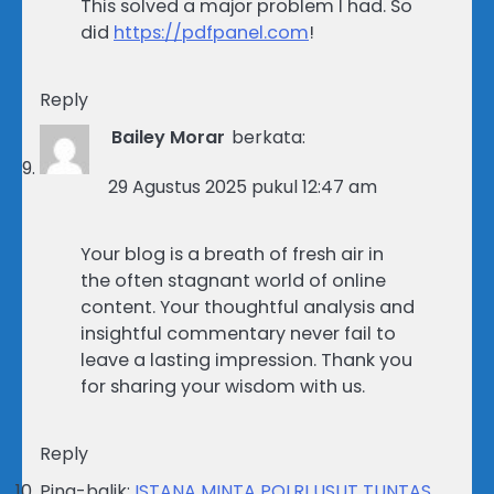
This solved a major problem I had. So
did
https://pdfpanel.com
!
Reply
Bailey Morar
berkata:
29 Agustus 2025 pukul 12:47 am
Your blog is a breath of fresh air in
the often stagnant world of online
content. Your thoughtful analysis and
insightful commentary never fail to
leave a lasting impression. Thank you
for sharing your wisdom with us.
Reply
Ping-balik:
ISTANA MINTA POLRI USUT TUNTAS