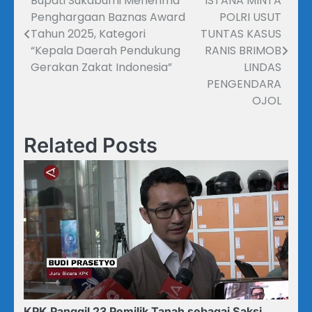
Bupati Sukabumi Menerima
ISTANA MINTA
Navigasi
Penghargaan Baznas Award
POLRI USUT
pos
Tahun 2025, Kategori
TUNTAS KASUS
“Kepala Daerah Pendukung
RANIS BRIMOB
Gerakan Zakat Indonesia”
LINDAS
PENGENDARA
OJOL
Related Posts
KPK Panggil 23 Pemilik Tanah sebagai Saksi