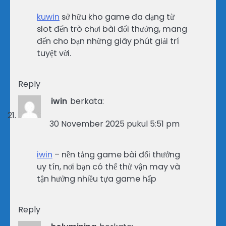
kuwin
sở hữu kho game đa dạng từ
slot đến trò chơi bài đổi thưởng, mang
đến cho bạn những giây phút giải trí
tuyệt vời.
Reply
iwin
berkata:
30 November 2025 pukul 5:51 pm
iwin
– nền tảng game bài đổi thưởng
uy tín, nơi bạn có thể thử vận may và
tận hưởng nhiều tựa game hấp
Reply