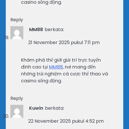
casino sống động.
Reply
MM88
berkata:
21 November 2025 pukul 7:11 pm
Khám phá thế giới giải trí trực tuyến
đỉnh cao tại
MM88
, nơi mang đến
những trải nghiệm cá cược thể thao và
casino sống động.
Reply
Kuwin
berkata:
22 November 2025 pukul 4:52 pm