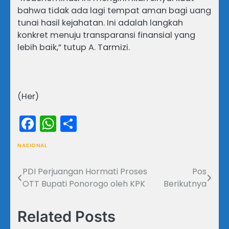
bahwa tidak ada lagi tempat aman bagi uang
tunai hasil kejahatan. Ini adalah langkah
konkret menuju transparansi finansial yang
lebih baik,” tutup A. Tarmizi.
(Her)
Facebook
WhatsApp
Share
NASIONAL
PDI Perjuangan Hormati Proses
Pos
Navigasi
OTT Bupati Ponorogo oleh KPK
Berikutnya
pos
Related Posts