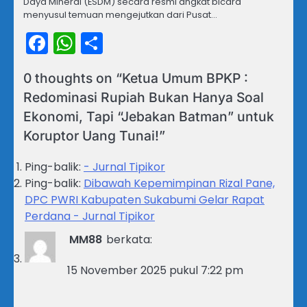
Daya Mineral (ESDM) secara resmi angkat bicara
menyusul temuan mengejutkan dari Pusat…
Facebook
WhatsApp
Share
0 thoughts on “
Ketua Umum BPKP :
Redominasi Rupiah Bukan Hanya Soal
Ekonomi, Tapi “Jebakan Batman” untuk
Koruptor Uang Tunai!
”
Ping-balik:
- Jurnal Tipikor
Ping-balik:
Dibawah Kepemimpinan Rizal Pane,
DPC PWRI Kabupaten Sukabumi Gelar Rapat
Perdana - Jurnal Tipikor
MM88
berkata:
15 November 2025 pukul 7:22 pm