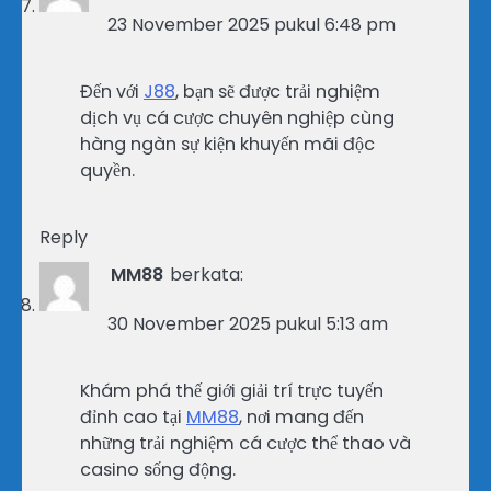
23 November 2025 pukul 6:48 pm
Đến với
J88
, bạn sẽ được trải nghiệm
dịch vụ cá cược chuyên nghiệp cùng
hàng ngàn sự kiện khuyến mãi độc
quyền.
Reply
MM88
berkata:
30 November 2025 pukul 5:13 am
Khám phá thế giới giải trí trực tuyến
đỉnh cao tại
MM88
, nơi mang đến
những trải nghiệm cá cược thể thao và
casino sống động.