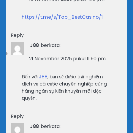
https://t.me/s/Top_BestCasino/1
Reply
J88
berkata:
21 November 2025 pukul 11:50 pm
Đến với
J88
, bạn sẽ được trải nghiệm
dịch vụ cá cược chuyên nghiệp cùng
hàng ngàn sự kiện khuyến mãi độc
quyền.
Reply
J88
berkata: