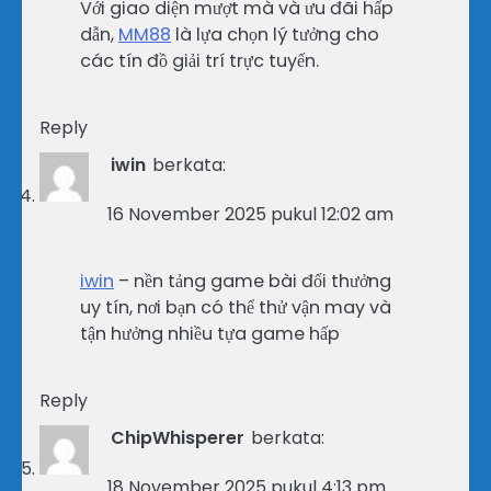
Với giao diện mượt mà và ưu đãi hấp
dẫn,
MM88
là lựa chọn lý tưởng cho
các tín đồ giải trí trực tuyến.
Reply
iwin
berkata:
16 November 2025 pukul 12:02 am
iwin
– nền tảng game bài đổi thưởng
uy tín, nơi bạn có thể thử vận may và
tận hưởng nhiều tựa game hấp
Reply
ChipWhisperer
berkata:
18 November 2025 pukul 4:13 pm