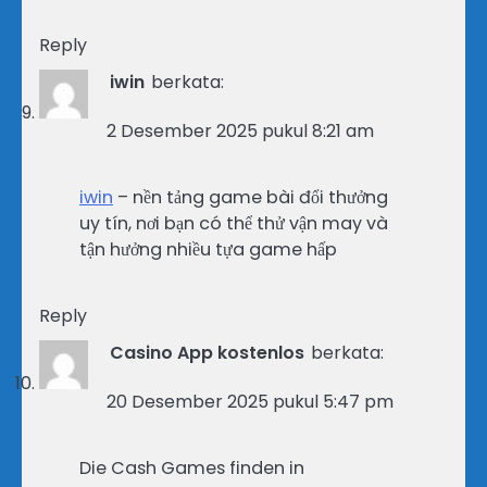
Reply
iwin
berkata:
2 Desember 2025 pukul 8:21 am
iwin
– nền tảng game bài đổi thưởng
uy tín, nơi bạn có thể thử vận may và
tận hưởng nhiều tựa game hấp
Reply
Casino App kostenlos
berkata:
20 Desember 2025 pukul 5:47 pm
Die Cash Games finden in