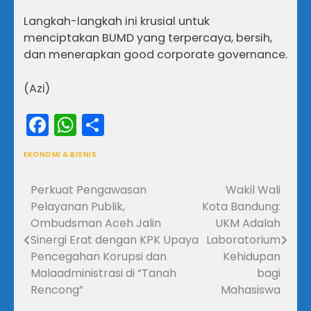
Langkah-langkah ini krusial untuk
menciptakan BUMD yang terpercaya, bersih,
dan menerapkan good corporate governance.
(Azi)
Facebook
WhatsApp
Share
EKONOMI & BISNIS
Perkuat Pengawasan
Wakil Wali
Navigasi
Pelayanan Publik,
Kota Bandung:
pos
Ombudsman Aceh Jalin
UKM Adalah
Sinergi Erat dengan KPK Upaya
Laboratorium
Pencegahan Korupsi dan
Kehidupan
Malaadministrasi di “Tanah
bagi
Rencong”
Mahasiswa