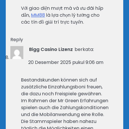
Với giao diện mượt mà và ưu đãi hấp
dẫn,
MM88
là lựa chọn lý tưởng cho
các tín đồ giải trí trực tuyến.
Reply
Bigg Casino Lizenz
berkata:
20 Desember 2025 pukul 9:06 am
Bestandskunden können sich auf
zusätzliche Einzahlungsboni freuen,
die dazu noch Freispiele gewähren.
Im Rahmen der Mr Green Erfahrungen
spielen auch die Zahlungskonditionen
und die Mobilanwendung eine Rolle.
Die Stammspieler haben nahezu
täglich die Möglichkeiten einen