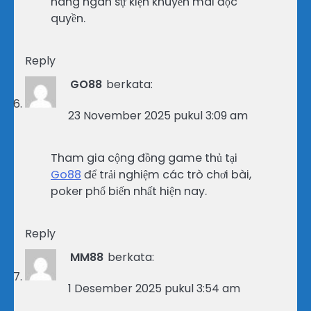
hàng ngàn sự kiện khuyến mãi độc
quyền.
Reply
GO88
berkata:
23 November 2025 pukul 3:09 am
Tham gia cộng đồng game thủ tại
Go88
để trải nghiệm các trò chơi bài,
poker phổ biến nhất hiện nay.
Reply
MM88
berkata:
1 Desember 2025 pukul 3:54 am