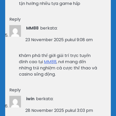
tận hưởng nhiều tựa game hấp
Reply
MM88
berkata:
23 November 2025 pukul 9:08 am
Khám phá thế giới giải trí trực tuyến
đỉnh cao tại
MM88
, nơi mang đến
những trải nghiệm cá cược thể thao và
casino sống động.
Reply
iwin
berkata:
28 November 2025 pukul 3:03 pm