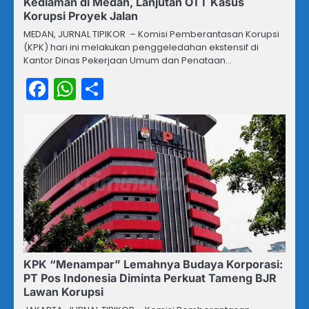
Kediaman di Medan, Lanjutan OTT Kasus
Korupsi Proyek Jalan
MEDAN, JURNAL TIPIKOR – Komisi Pemberantasan Korupsi
(KPK) hari ini melakukan penggeledahan ekstensif di
Kantor Dinas Pekerjaan Umum dan Penataan…
Facebook
WhatsApp
Share
KPK “Menampar” Lemahnya Budaya Korporasi:
PT Pos Indonesia Diminta Perkuat Tameng BJR
Lawan Korupsi