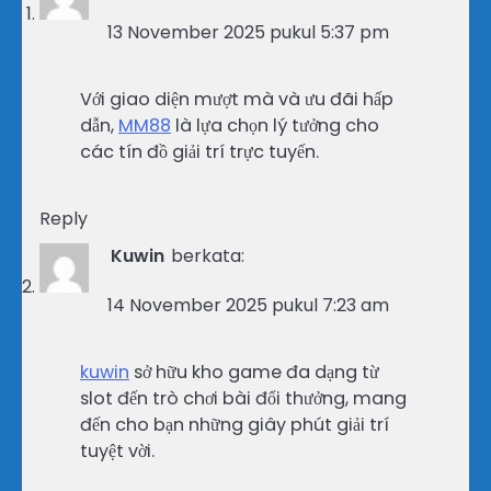
13 November 2025 pukul 5:37 pm
Với giao diện mượt mà và ưu đãi hấp
dẫn,
MM88
là lựa chọn lý tưởng cho
các tín đồ giải trí trực tuyến.
Reply
Kuwin
berkata:
14 November 2025 pukul 7:23 am
kuwin
sở hữu kho game đa dạng từ
slot đến trò chơi bài đổi thưởng, mang
đến cho bạn những giây phút giải trí
tuyệt vời.