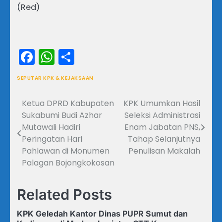
(Red)
Facebook
WhatsApp
Share
SEPUTAR KPK & KEJAKSAAN
Ketua DPRD Kabupaten
KPK Umumkan Hasil
Navigasi
Sukabumi Budi Azhar
Seleksi Administrasi
pos
Mutawali Hadiri
Enam Jabatan PNS,
Peringatan Hari
Tahap Selanjutnya
Pahlawan di Monumen
Penulisan Makalah
Palagan Bojongkokosan
Related Posts
KPK Geledah Kantor Dinas PUPR Sumut dan