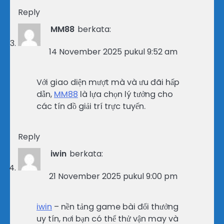
Reply
MM88
berkata:
14 November 2025 pukul 9:52 am
Với giao diện mượt mà và ưu đãi hấp
dẫn,
MM88
là lựa chọn lý tưởng cho
các tín đồ giải trí trực tuyến.
Reply
iwin
berkata:
21 November 2025 pukul 9:00 pm
iwin
– nền tảng game bài đổi thưởng
uy tín, nơi bạn có thể thử vận may và