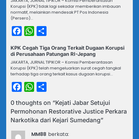
JAKARTA, JURNAL TIPIKOR – Komisi Pemberantasan
Korupsi (KPK) tidak lagi sekadar memberikan imbauan
normatif, melainkan mendesak PT Pos Indonesia
(Persero)…
Facebook
WhatsApp
Share
KPK Cegah Tiga Orang Terkait Dugaan Korupsi
di Perusahaan Patungan RI-Jepang
JAKARTA, JURNAL TIPIKOR – Komisi Pemberantasan
Korupsi (KPK) telah mengeluarkan surat cegah tangkal
terhadap tiga orang terkait kasus dugaan korupsi…
Facebook
WhatsApp
Share
0 thoughts on “
Kejati Jabar Setujui
Permohonan Restorative Justice Perkara
Narkotika dari Kejari Sumedang
”
MM88
berkata: