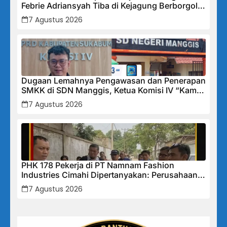
Febrie Adriansyah Tiba di Kejagung Berborgol,
Bawa Map Biru dan Senyum Penuh Teka-teki
7 Agustus 2026
Dugaan Lemahnya Pengawasan dan Penerapan
SMKK di SDN Manggis, Ketua Komisi IV “Kami
Tidak Akan Segan Menindak”
7 Agustus 2026
PHK 178 Pekerja di PT Namnam Fashion
Industries Cimahi Dipertanyakan: Perusahaan
Klaim Rugi, Laporan Keuangan Justru
7 Agustus 2026
Tunjukkan Penurunan Laba.