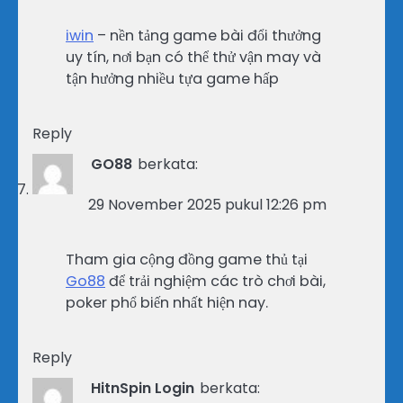
iwin
– nền tảng game bài đổi thưởng
uy tín, nơi bạn có thể thử vận may và
tận hưởng nhiều tựa game hấp
Reply
GO88
berkata:
29 November 2025 pukul 12:26 pm
Tham gia cộng đồng game thủ tại
Go88
để trải nghiệm các trò chơi bài,
poker phổ biến nhất hiện nay.
Reply
HitnSpin Login
berkata: