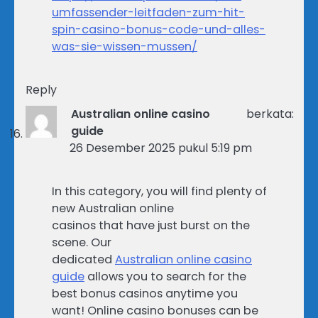
umfassender-leitfaden-zum-hit-
spin-casino-bonus-code-und-alles-
was-sie-wissen-mussen/
Reply
Australian online casino
berkata:
guide
26 Desember 2025 pukul 5:19 pm
In this category, you will find plenty of
new Australian online
casinos that have just burst on the
scene. Our
dedicated
Australian online casino
guide
allows you to search for the
best bonus casinos anytime you
want! Online casino bonuses can be