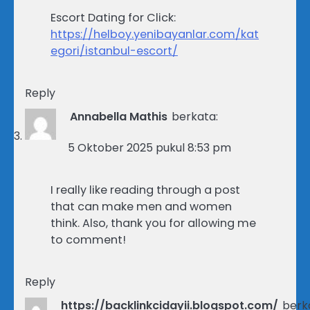
Escort Dating for Click:
https://helboy.yenibayanlar.com/kat
egori/istanbul-escort/
Reply
Annabella Mathis
berkata:
5 Oktober 2025 pukul 8:53 pm
I really like reading through a post
that can make men and women
think. Also, thank you for allowing me
to comment!
Reply
https://backlinkcidayii.blogspot.com/
berk