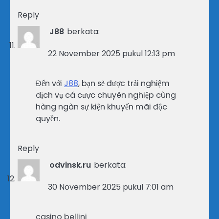
Reply
J88
berkata:
22 November 2025 pukul 12:13 pm
Đến với
J88
, bạn sẽ được trải nghiệm
dịch vụ cá cược chuyên nghiệp cùng
hàng ngàn sự kiện khuyến mãi độc
quyền.
Reply
odvinsk.ru
berkata:
30 November 2025 pukul 7:01 am
casino bellini