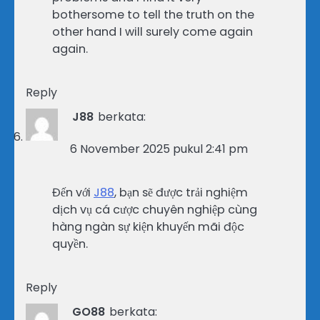
bothersome to tell the truth on the
other hand I will surely come again
again.
Reply
J88
berkata:
6 November 2025 pukul 2:41 pm
Đến với
J88
, bạn sẽ được trải nghiệm
dịch vụ cá cược chuyên nghiệp cùng
hàng ngàn sự kiện khuyến mãi độc
quyền.
Reply
GO88
berkata: