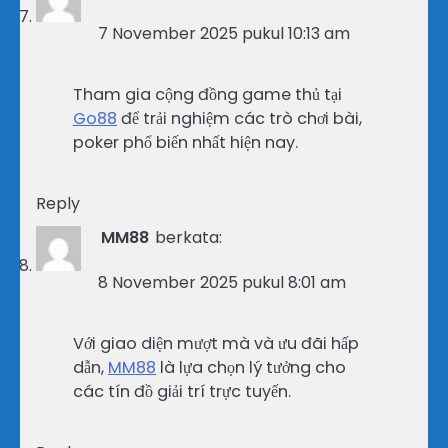
7 November 2025 pukul 10:13 am
Tham gia cộng đồng game thủ tại
Go88
để trải nghiệm các trò chơi bài,
poker phổ biến nhất hiện nay.
Reply
MM88
berkata:
8 November 2025 pukul 8:01 am
Với giao diện mượt mà và ưu đãi hấp
dẫn,
MM88
là lựa chọn lý tưởng cho
các tín đồ giải trí trực tuyến.