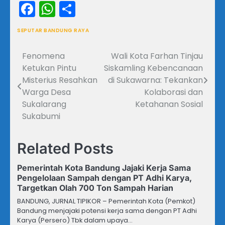
Facebook
WhatsApp
Share
SEPUTAR BANDUNG RAYA
Fenomena
Wali Kota Farhan Tinjau
Navigasi
Ketukan Pintu
Siskamling Kebencanaan
pos
Misterius Resahkan
di Sukawarna: Tekankan
Warga Desa
Kolaborasi dan
Sukalarang
Ketahanan Sosial
Sukabumi
Related Posts
Pemerintah Kota Bandung Jajaki Kerja Sama
Pengelolaan Sampah dengan PT Adhi Karya,
Targetkan Olah 700 Ton Sampah Harian
BANDUNG, JURNAL TIPIKOR – Pemerintah Kota (Pemkot)
Bandung menjajaki potensi kerja sama dengan PT Adhi
Karya (Persero) Tbk dalam upaya…