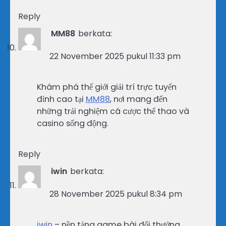
Reply
MM88
berkata:
22 November 2025 pukul 11:33 pm
Khám phá thế giới giải trí trực tuyến
đỉnh cao tại
MM88
, nơi mang đến
những trải nghiệm cá cược thể thao và
casino sống động.
Reply
iwin
berkata:
28 November 2025 pukul 8:34 pm
iwin
– nền tảng game bài đổi thưởng