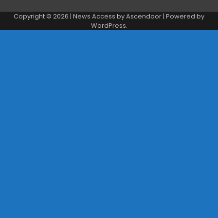
Copyright © 2026
| News Access by
Ascendoor
| Powered by
WordPress
.