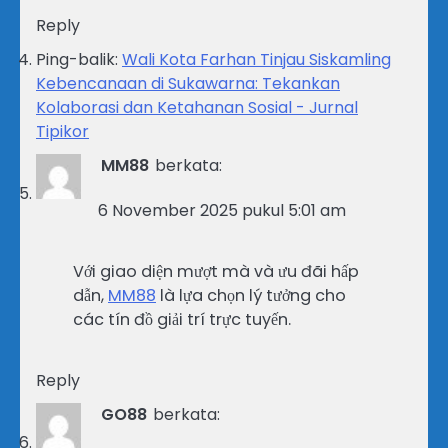
Reply
Ping-balik:
Wali Kota Farhan Tinjau Siskamling
Kebencanaan di Sukawarna: Tekankan
Kolaborasi dan Ketahanan Sosial - Jurnal
Tipikor
MM88
berkata:
6 November 2025 pukul 5:01 am
Với giao diện mượt mà và ưu đãi hấp
dẫn,
MM88
là lựa chọn lý tưởng cho
các tín đồ giải trí trực tuyến.
Reply
GO88
berkata: