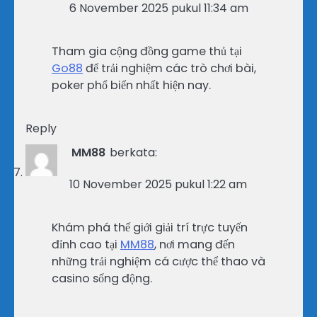
6 November 2025 pukul 11:34 am
Tham gia cộng đồng game thủ tại
Go88
để trải nghiệm các trò chơi bài,
poker phổ biến nhất hiện nay.
Reply
MM88
berkata:
10 November 2025 pukul 1:22 am
Khám phá thế giới giải trí trực tuyến
đỉnh cao tại
MM88
, nơi mang đến
những trải nghiệm cá cược thể thao và
casino sống động.