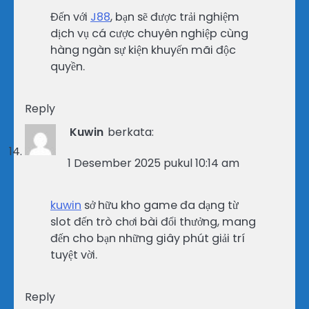
Đến với
J88
, bạn sẽ được trải nghiệm
dịch vụ cá cược chuyên nghiệp cùng
hàng ngàn sự kiện khuyến mãi độc
quyền.
Reply
Kuwin
berkata:
1 Desember 2025 pukul 10:14 am
kuwin
sở hữu kho game đa dạng từ
slot đến trò chơi bài đổi thưởng, mang
đến cho bạn những giây phút giải trí
tuyệt vời.
Reply