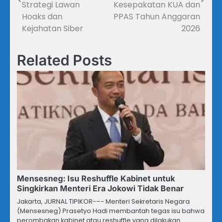
Strategi Lawan
Kesepakatan KUA dan
Hoaks dan
PPAS Tahun Anggaran
Kejahatan Siber
2026
Related Posts
Mensesneg: Isu Reshuffle Kabinet untuk
Singkirkan Menteri Era Jokowi Tidak Benar
Jakarta, JURNAL TIPIKOR-–- Menteri Sekretaris Negara
(Mensesneg) Prasetyo Hadi membantah tegas isu bahwa
perombakan kabinet atau reshuffle yang dilakukan