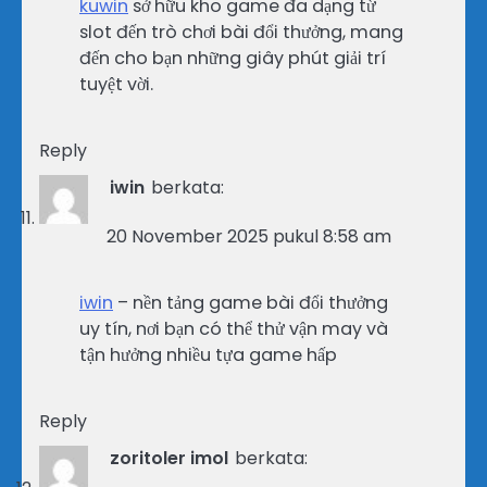
kuwin
sở hữu kho game đa dạng từ
slot đến trò chơi bài đổi thưởng, mang
đến cho bạn những giây phút giải trí
tuyệt vời.
Reply
iwin
berkata:
20 November 2025 pukul 8:58 am
iwin
– nền tảng game bài đổi thưởng
uy tín, nơi bạn có thể thử vận may và
tận hưởng nhiều tựa game hấp
Reply
zoritoler imol
berkata: