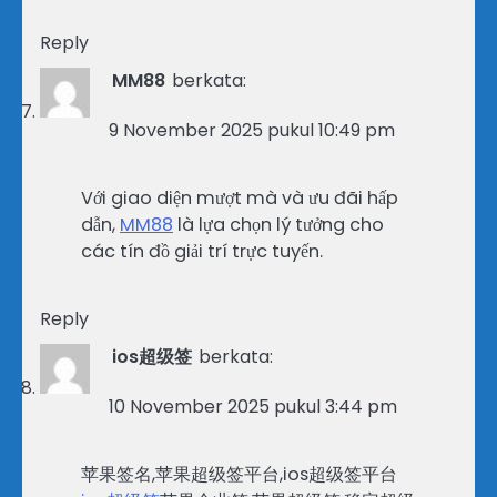
Reply
MM88
berkata:
9 November 2025 pukul 10:49 pm
Với giao diện mượt mà và ưu đãi hấp
dẫn,
MM88
là lựa chọn lý tưởng cho
các tín đồ giải trí trực tuyến.
Reply
ios超级签
berkata:
10 November 2025 pukul 3:44 pm
苹果签名,苹果超级签平台,ios超级签平台