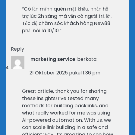
“Có lần mình quên mật khẩu, nhắn hỗ
trợ lúc 2h sáng mà vẫn có người trả lời.
Tốc độ chăm sóc khách hàng New88
phải nói là 10/10.”
Reply
marketing service
berkata:
21 Oktober 2025 pukul 1:36 pm
Great article, thank you for sharing
these insights! I’ve tested many
methods for building backlinks, and
what really worked for me was using
AI-powered automation. With us, we
can scale link building in a safe and
efficient way. It’s amazing to see how