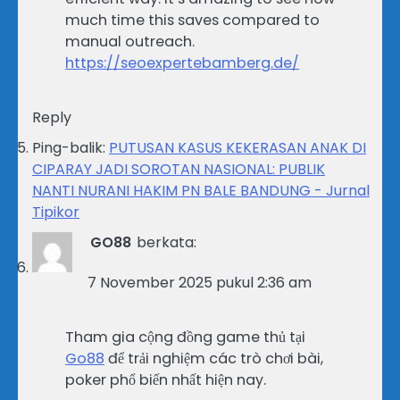
much time this saves compared to
manual outreach.
https://seoexpertebamberg.de/
Reply
Ping-balik:
PUTUSAN KASUS KEKERASAN ANAK DI
CIPARAY JADI SOROTAN NASIONAL: PUBLIK
NANTI NURANI HAKIM PN BALE BANDUNG - Jurnal
Tipikor
GO88
berkata:
7 November 2025 pukul 2:36 am
Tham gia cộng đồng game thủ tại
Go88
để trải nghiệm các trò chơi bài,
poker phổ biến nhất hiện nay.