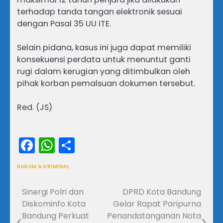
terhadap tanda tangan elektronik sesuai
dengan Pasal 35 UU ITE.
‎Selain pidana, kasus ini juga dapat memiliki
konsekuensi perdata untuk menuntut ganti
rugi dalam kerugian yang ditimbulkan oleh
pihak korban pemalsuan dokumen tersebut.
‎Red. (JS)
Facebook
WhatsApp
Share
HUKUM & KRIMINAL
Sinergi Polri dan
DPRD Kota Bandung
Navigasi
Diskominfo Kota
Gelar Rapat Paripurna
pos
Bandung Perkuat
Penandatanganan Nota