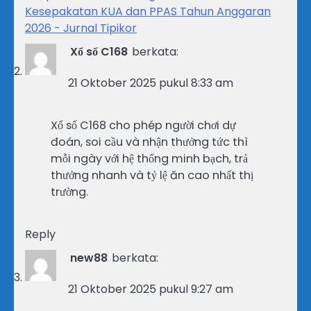
Kesepakatan KUA dan PPAS Tahun Anggaran
2026 - Jurnal Tipikor
Xổ số C168
berkata:
21 Oktober 2025 pukul 8:33 am
Xổ số C168 cho phép người chơi dự
đoán, soi cầu và nhận thưởng tức thì
mỗi ngày với hệ thống minh bạch, trả
thưởng nhanh và tỷ lệ ăn cao nhất thị
trường.
Reply
new88
berkata:
21 Oktober 2025 pukul 9:27 am