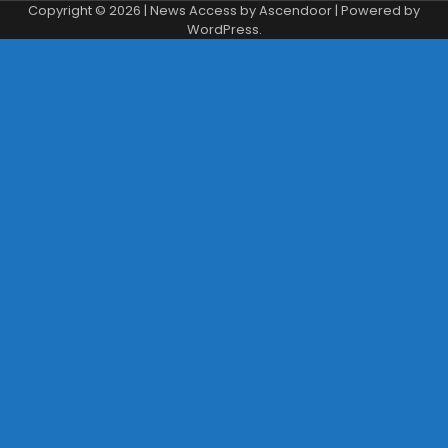
Copyright © 2026
| News Access by
Ascendoor
| Powered by
WordPress
.