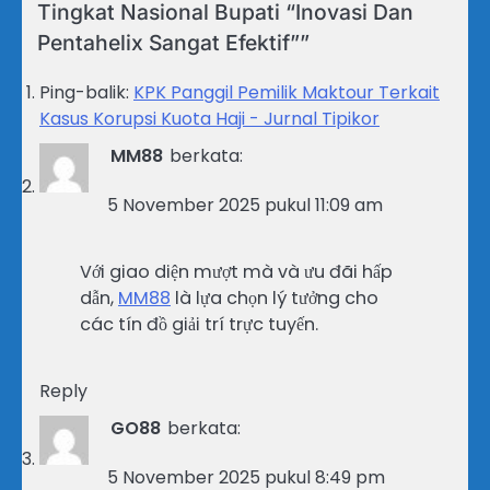
Tingkat Nasional Bupati “Inovasi Dan
Pentahelix Sangat Efektif”
”
Ping-balik:
KPK Panggil Pemilik Maktour Terkait
Kasus Korupsi Kuota Haji - Jurnal Tipikor
MM88
berkata:
5 November 2025 pukul 11:09 am
Với giao diện mượt mà và ưu đãi hấp
dẫn,
MM88
là lựa chọn lý tưởng cho
các tín đồ giải trí trực tuyến.
Reply
GO88
berkata:
5 November 2025 pukul 8:49 pm