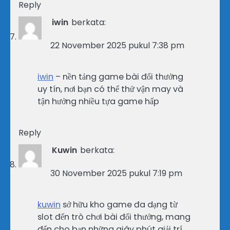
Reply
iwin
berkata:
22 November 2025 pukul 7:38 pm
iwin
– nền tảng game bài đổi thưởng
uy tín, nơi bạn có thể thử vận may và
tận hưởng nhiều tựa game hấp
Reply
Kuwin
berkata:
30 November 2025 pukul 7:19 pm
kuwin
sở hữu kho game đa dạng từ
slot đến trò chơi bài đổi thưởng, mang
đến cho bạn những giây phút giải trí