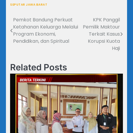
SEPUTAR JAWA BARAT
Pemkot Bandung Perkuat
KPK Panggil
Navigasi
Ketahanan Keluarga Melalui
Pemilik Maktour
pos
Program Ekonomi,
Terkait Kasus
Pendidikan, dan Spiritual
Korupsi Kuota
Haji
Related Posts