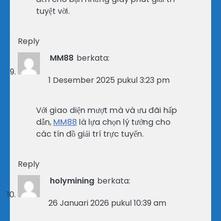
tuyệt vời.
Reply
MM88
berkata:
1 Desember 2025 pukul 3:23 pm
Với giao diện mượt mà và ưu đãi hấp
dẫn,
MM88
là lựa chọn lý tưởng cho
các tín đồ giải trí trực tuyến.
Reply
holymining
berkata:
26 Januari 2026 pukul 10:39 am