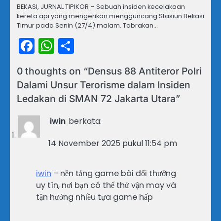
BEKASI, JURNAL TIPIKOR – Sebuah insiden kecelakaan
kereta api yang mengerikan mengguncang Stasiun Bekasi
Timur pada Senin (27/4) malam. Tabrakan…
Facebook
WhatsApp
Share
0 thoughts on “
Densus 88 Antiteror Polri
Dalami Unsur Terorisme dalam Insiden
Ledakan di SMAN 72 Jakarta Utara
”
iwin
berkata:
14 November 2025 pukul 11:54 pm
iwin
– nền tảng game bài đổi thưởng
uy tín, nơi bạn có thể thử vận may và
tận hưởng nhiều tựa game hấp