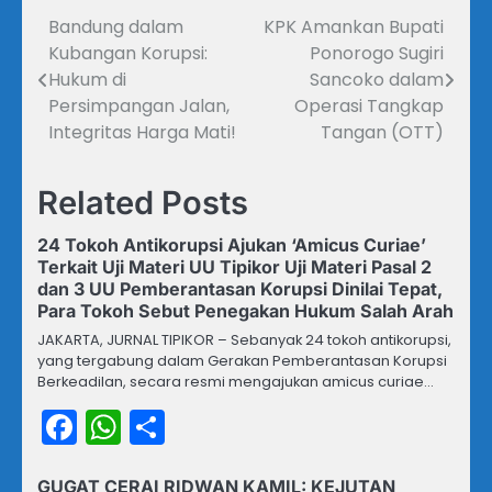
Bandung dalam
KPK Amankan Bupati
Navigasi
Kubangan Korupsi:
Ponorogo Sugiri
pos
Hukum di
Sancoko dalam
Persimpangan Jalan,
Operasi Tangkap
Integritas Harga Mati!
Tangan (OTT)
Related Posts
24 Tokoh Antikorupsi Ajukan ‘Amicus Curiae’
Terkait Uji Materi UU Tipikor Uji Materi Pasal 2
dan 3 UU Pemberantasan Korupsi Dinilai Tepat,
Para Tokoh Sebut Penegakan Hukum Salah Arah
JAKARTA, JURNAL TIPIKOR – Sebanyak 24 tokoh antikorupsi,
yang tergabung dalam Gerakan Pemberantasan Korupsi
Berkeadilan, secara resmi mengajukan amicus curiae…
Facebook
WhatsApp
Share
GUGAT CERAI RIDWAN KAMIL: KEJUTAN