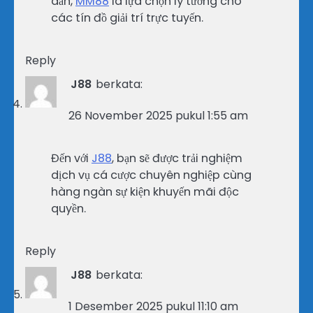
dẫn,
MM88
là lựa chọn lý tưởng cho
các tín đồ giải trí trực tuyến.
Reply
J88
berkata:
26 November 2025 pukul 1:55 am
Đến với
J88
, bạn sẽ được trải nghiệm
dịch vụ cá cược chuyên nghiệp cùng
hàng ngàn sự kiện khuyến mãi độc
quyền.
Reply
J88
berkata:
1 Desember 2025 pukul 11:10 am