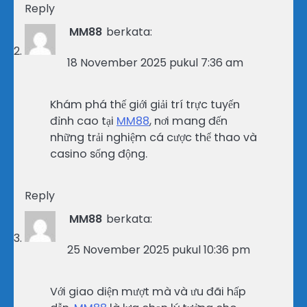
Reply
MM88
berkata:
18 November 2025 pukul 7:36 am
Khám phá thế giới giải trí trực tuyến
đỉnh cao tại
MM88
, nơi mang đến
những trải nghiệm cá cược thể thao và
casino sống động.
Reply
MM88
berkata:
25 November 2025 pukul 10:36 pm
Với giao diện mượt mà và ưu đãi hấp