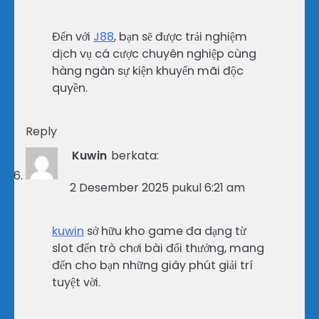
Đến với
J88
, bạn sẽ được trải nghiệm
dịch vụ cá cược chuyên nghiệp cùng
hàng ngàn sự kiện khuyến mãi độc
quyền.
Reply
Kuwin
berkata:
2 Desember 2025 pukul 6:21 am
kuwin
sở hữu kho game đa dạng từ
slot đến trò chơi bài đổi thưởng, mang
đến cho bạn những giây phút giải trí
tuyệt vời.