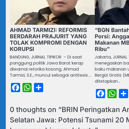
AHMAD TARMIZI: REFORMIS
“BGN Bantah
BERDARAH PRAJURIT YANG
Porsi: Angg
TOLAK KOMPROMI DENGAN
Makanan MB
KORUPSI
Ribu”
BANDUNG, JURNAL TIPIKOR – Di saat
Jakarta, JURNAL 
panggung politik Jawa Barat kerap
menegaskan ba
diwarnai retorika kosong, Ahmad
baku makanan 
Tarmizi, S.E., muncul sebagai antitesis.…
Bergizi Gratis (
ditetapkan…
Facebook
WhatsApp
Share
Face
Wh
0 thoughts on “
BRIN Peringatkan 
Selatan Jawa: Potensi Tsunami 20 