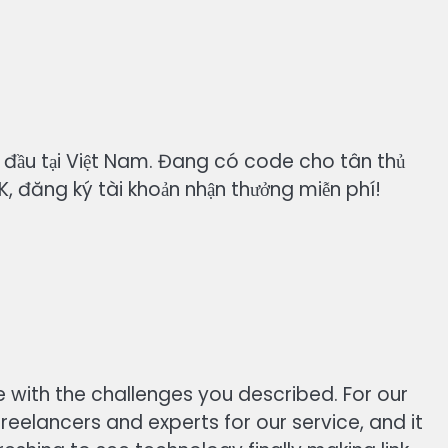
g đầu tại Việt Nam. Đang có code cho tân thủ
8K, đăng ký tài khoản nhận thưởng miễn phí!
 with the challenges you described. For our
reelancers and experts for our service, and it