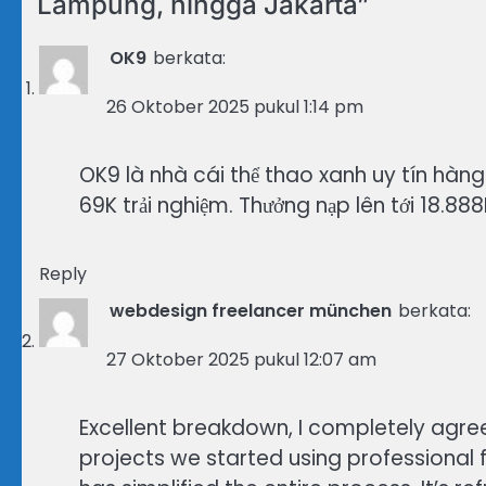
Lampung, hingga Jakarta
”
OK9
berkata:
26 Oktober 2025 pukul 1:14 pm
OK9 là nhà cái thể thao xanh uy tín hàn
69K trải nghiệm. Thưởng nạp lên tới 18.88
Reply
webdesign freelancer münchen
berkata:
27 Oktober 2025 pukul 12:07 am
Excellent breakdown, I completely agree
projects we started using professional f