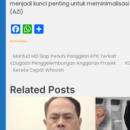
menjadi kunci penting untuk meminimalisas
(AZI)
Facebook
WhatsApp
Share
NASIONAL
Mahfud MD Siap Penuhi Panggilan KPK Terkait
Navigasi
Dugaan Penggelembungan Anggaran Proyek
K
pos
Kereta Cepat Whoosh
Related Posts