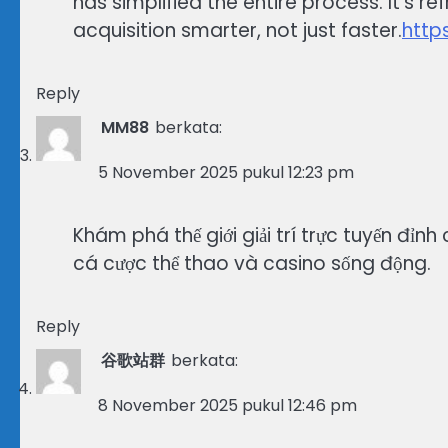
has simplified the entire process. It’s re
acquisition smarter, not just faster.
http
Reply
MM88
berkata:
5 November 2025 pukul 12:23 pm
Khám phá thế giới giải trí trực tuyến đỉnh
cá cược thể thao và casino sống động.
Reply
谷歌站群
berkata:
8 November 2025 pukul 12:46 pm