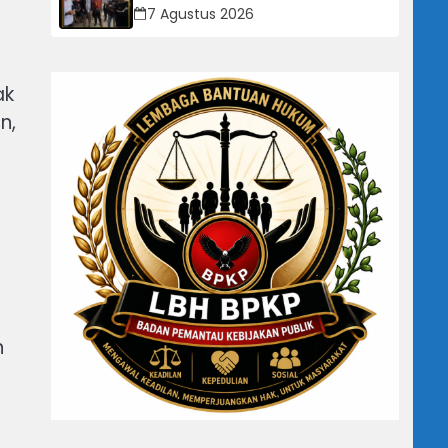
Dipertanyakan: Perusahaan Klaim
7 Agustus 2026
Rugi, Laporan Keuangan Justru
Tunjukkan Penurunan Laba.
ak
n,
n