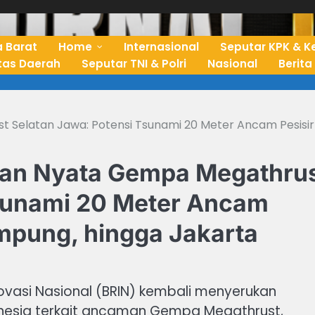
 Barat
Home
Internasional
Seputar KPK & K
ntas Daerah
Seputar TNI & Polri
Nasional
Berita
Selatan Jawa: Potensi Tsunami 20 Meter Ancam Pesisir
an Nyata Gempa Megathru
Tsunami 20 Meter Ancam
ampung, hingga Jakarta
novasi Nasional (BRIN) kembali menyerukan
nesia terkait ancaman Gempa Megathrust,