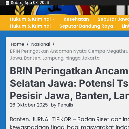
Skip
Sabtu, Agu 08, 2026
to
content
Hukum & Kriminal
Kesehatan
Seputar Jawa
Hukum & Kriminal
Seputar Bandung Raya
Li
Home
Nasional
BRIN Peringatkan Ancaman Nyata Gempa Megathrust 
Jawa, Banten, Lampung, hingga Jakarta
BRIN Peringatkan Ancam
Selatan Jawa: Potensi 
Pesisir Jawa, Banten, L
26 Oktober 2025
by
Penulis
Banten, JURNAL TIPIKOR – Badan Riset dan I
kewaspadaan tinggi bagi masyarakat Indo