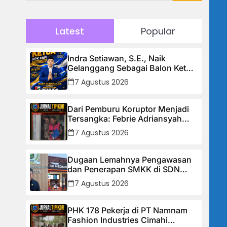
Latest
Popular
Indra Setiawan, S.E., Naik
Gelanggang Sebagai Balon Ketua
DPK KNPI Kecamatan Ciambar
7 Agustus 2026
Dari Pemburu Koruptor Menjadi
Tersangka: Febrie Adriansyah
Tiba di Kejagung Berborgol, Bawa
7 Agustus 2026
Map Biru dan Senyum Penuh
Teka-teki
Dugaan Lemahnya Pengawasan
dan Penerapan SMKK di SDN
Manggis, Ketua Komisi IV “Kami
7 Agustus 2026
Tidak Akan Segan Menindak”
PHK 178 Pekerja di PT Namnam
Fashion Industries Cimahi