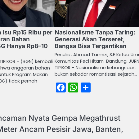
 Isu Rp15 Ribu per
Nasionalisme Tanpa Taring:
aran Bahan
Generasi Akan Terseret,
G Hanya Rp8–10
Bangsa Bisa Tergantikan
Penulis : Ahmad Tarmizi, S.E Ketua U
Komunitas Peci Hitam Bandung, JUR
TIPIKOR – (BGN) kembali
TIPIKOR – Nasionalisme kebangsaan
hwa anggaran bahan
bukan sekadar romantisasi sejarah…
untuk Program Makan
MBG) tidak pernah
Facebook
WhatsApp
Share
book
atsApp
Share
Ancaman Nyata Gempa Megathrust
Meter Ancam Pesisir Jawa, Banten,