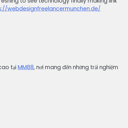
freshing to see technology finally making link
s://webdesignfreelancermunchen.de/
 cao tại
MM88
, nơi mang đến những trải nghiệm