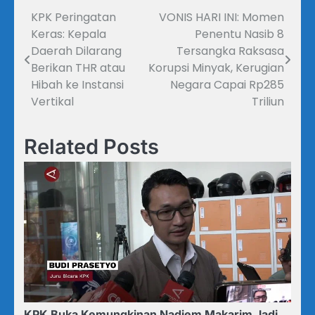
KPK Peringatan
VONIS HARI INI: Momen
Navigasi
Keras: Kepala
Penentu Nasib 8
pos
Daerah Dilarang
Tersangka Raksasa
Berikan THR atau
Korupsi Minyak, Kerugian
Hibah ke Instansi
Negara Capai Rp285
Vertikal
Triliun
Related Posts
KPK Buka Kemungkinan Nadiem Makarim Jadi