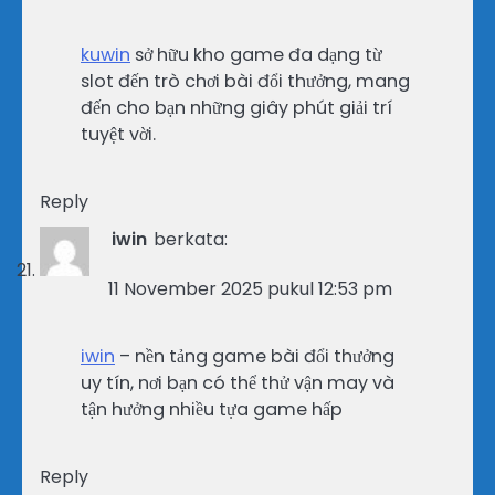
kuwin
sở hữu kho game đa dạng từ
slot đến trò chơi bài đổi thưởng, mang
đến cho bạn những giây phút giải trí
tuyệt vời.
Reply
iwin
berkata:
11 November 2025 pukul 12:53 pm
iwin
– nền tảng game bài đổi thưởng
uy tín, nơi bạn có thể thử vận may và
tận hưởng nhiều tựa game hấp
Reply