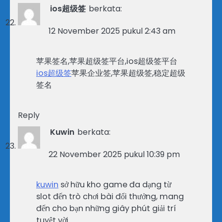
ios超级签
berkata:
12 November 2025 pukul 2:43 am
苹果签名,苹果超级签平台,ios超级签平台
ios超级签
苹果企业签,苹果超级签,稳定超级
签名
Reply
Kuwin
berkata:
22 November 2025 pukul 10:39 pm
kuwin
sở hữu kho game đa dạng từ
slot đến trò chơi bài đổi thưởng, mang
đến cho bạn những giây phút giải trí
tuyệt vời.