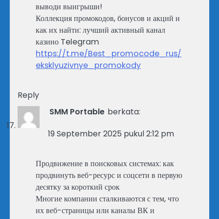
выводи выигрыши!
Коллекция промокодов, бонусов и акций и
как их найти: лучший активный канал
казино Telegram
https://t.me/Best_promocode_rus/
eksklyuzivnye_promokody
Reply
SMM Portable
berkata:
19 September 2025 pukul 2:12 pm
Продвижение в поисковых системах: как
продвинуть веб-ресурс и соцсети в первую
десятку за короткий срок
Многие компании сталкиваются с тем, что
их веб-страницы или каналы ВК и