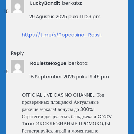
LuckyBandit
berkata:
29 Agustus 2025 pukul 11:23 pm
https://t.me/s/Topcasino_Rossii
Reply
RouletteRogue
berkata:
18 September 2025 pukul 9:45 pm
OFFICIAL LIVE CASINO CHANNEL: Топ
проверенных площадок! Актуальные
рабочие зеркала! Бонусы до 300%!
Стратегии для рулетки, блэкджека и Crazy
Time. ЭКСКЛЮЗИВНЫЕ ПРОМОКОДЫ.
Регистрируйся, играй и моментально