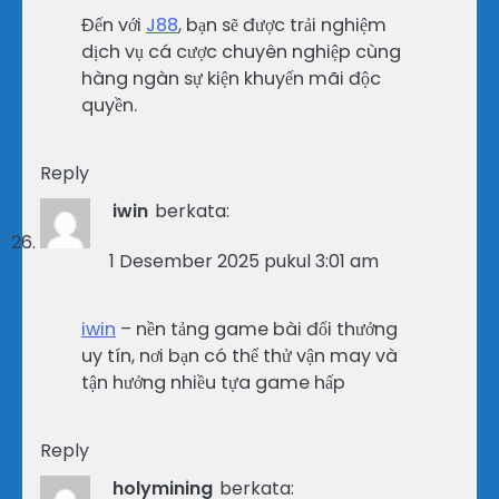
Đến với
J88
, bạn sẽ được trải nghiệm
dịch vụ cá cược chuyên nghiệp cùng
hàng ngàn sự kiện khuyến mãi độc
quyền.
Reply
iwin
berkata:
1 Desember 2025 pukul 3:01 am
iwin
– nền tảng game bài đổi thưởng
uy tín, nơi bạn có thể thử vận may và
tận hưởng nhiều tựa game hấp
Reply
holymining
berkata: