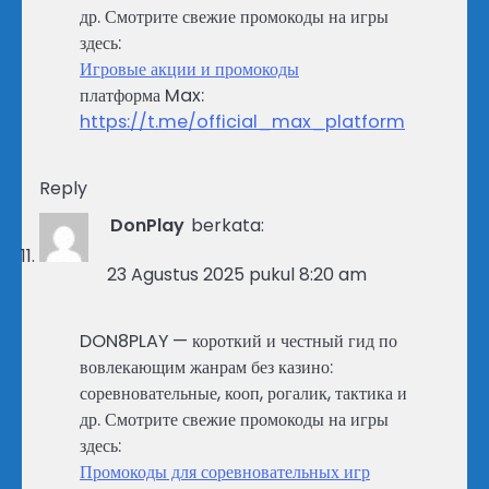
др. Смотрите свежие промокоды на игры
здесь:
Игровые акции и промокоды
платформа Max:
https://t.me/official_max_platform
Reply
DonPlay
berkata:
23 Agustus 2025 pukul 8:20 am
DON8PLAY — короткий и честный гид по
вовлекающим жанрам без казино:
соревновательные, кооп, рогалик, тактика и
др. Смотрите свежие промокоды на игры
здесь:
Промокоды для соревновательных игр