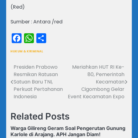
(Red)
Sumber : Antara /red
Facebook
WhatsApp
Share
HUKUM & KRIMINAL
Presiden Prabowo
Meriahkan HUT RI Ke-
Navigasi
Resmikan Ratusan
80, Pemerintah
pos
Satuan Baru TNI,
Kecamatan
Perkuat Pertahanan
Cigombong Gelar
Indonesia
Event Kecamatan Expo
Related Posts
Warga Gilireng Geram Soal Pengerutan Gunung
Karlole di Arajang. APH Jangan Diam!