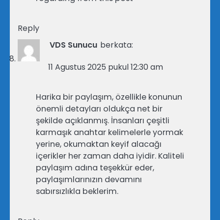
Reply
VDS Sunucu
berkata:
11 Agustus 2025 pukul 12:30 am
Harika bir paylaşım, özellikle konunun
önemli detayları oldukça net bir
şekilde açıklanmış. İnsanları çeşitli
karmaşık anahtar kelimelerle yormak
yerine, okumaktan keyif alacağı
içerikler her zaman daha iyidir. Kaliteli
paylaşım adına teşekkür eder,
paylaşımlarınızın devamını
sabırsızlıkla beklerim.