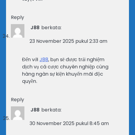
Reply
J88
berkata:
23 November 2025 pukul 2:33 am
Đến với
J88
, bạn sẽ được trải nghiệm
dịch vụ cá cược chuyên nghiệp cùng
hàng ngàn sự kiện khuyến mãi độc
quyền.
Reply
J88
berkata:
30 November 2025 pukul 8:45 am