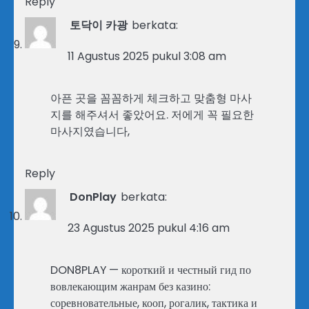
Reply
토닥이 카광
berkata:
11 Agustus 2025 pukul 3:08 am
아픈 곳을 꼼꼼하게 체크하고 맞춤형 마사
지를 해주셔서 좋았어요. 저에게 꼭 필요한
마사지였습니다,
Reply
DonPlay
berkata:
23 Agustus 2025 pukul 4:16 am
DON8PLAY — короткий и честный гид по
вовлекающим жанрам без казино:
соревновательные, кооп, рогалик, тактика и