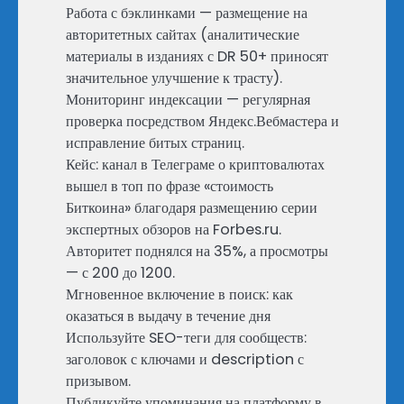
Работа с бэклинками — размещение на
авторитетных сайтах (аналитические
материалы в изданиях с DR 50+ приносят
значительное улучшение к трасту).
Мониторинг индексации — регулярная
проверка посредством Яндекс.Вебмастера и
исправление битых страниц.
Кейс: канал в Телеграме о криптовалютах
вышел в топ по фразе «стоимость
Биткоина» благодаря размещению серии
экспертных обзоров на Forbes.ru.
Авторитет поднялся на 35%, а просмотры
— с 200 до 1200.
Мгновенное включение в поиск: как
оказаться в выдачу в течение дня
Используйте SEO-теги для сообществ:
заголовок с ключами и description с
призывом.
Публикуйте упоминания на платформу в