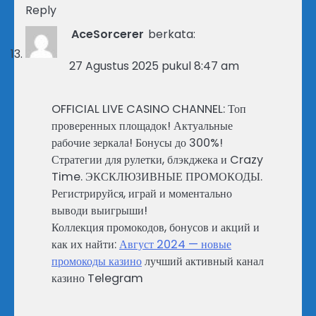
Reply
AceSorcerer
berkata:
27 Agustus 2025 pukul 8:47 am
OFFICIAL LIVE CASINO CHANNEL: Топ
проверенных площадок! Актуальные
рабочие зеркала! Бонусы до 300%!
Стратегии для рулетки, блэкджека и Crazy
Time. ЭКСКЛЮЗИВНЫЕ ПРОМОКОДЫ.
Регистрируйся, играй и моментально
выводи выигрыши!
Коллекция промокодов, бонусов и акций и
как их найти:
Август 2024 — новые
промокоды казино
лучший активный канал
казино Telegram