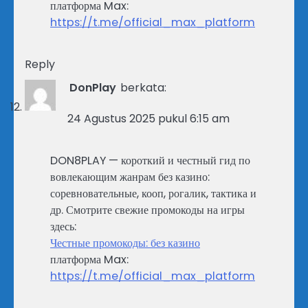
платформа Max:
https://t.me/official_max_platform
Reply
DonPlay
berkata:
24 Agustus 2025 pukul 6:15 am
DON8PLAY — короткий и честный гид по
вовлекающим жанрам без казино:
соревновательные, кооп, рогалик, тактика и
др. Смотрите свежие промокоды на игры
здесь:
Честные промокоды: без казино
платформа Max:
https://t.me/official_max_platform