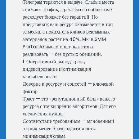
Телеграм теряются в выдаче. Слабые места
снижают трафик, а реклама в сообществах
расходует бюджет без гарантий. Но
представьте: ваш ресурс оказывается в топ
за месяц, а показатель кликов рекламных
материалов растет на 40%. Мы в SMM
Portable имеем опыт, как этого
реализовать — без пустых обещаний.
1. Оперативный вывод: траст,
индексирование и оптимизация
кликабельности
Доверие к ресурсу и соцсетей — ключевой
фактор
Траст — это «репутационный балл» вашего
ресурса с точки зрения алгоритмов. Для его
увеличения нужны:
Соответствие требованиям — мгновенный
отклик менее 3 сек, адаптивность,
минимизация спама.