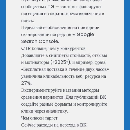
сообществах TG — системы фиксируют
посещения и сократят время включения в
поиск.
Передавайте обновления на повторное
сканирование посредством Google
Search Console.
CTR больше, чем у конкурентов
Добавляйте в сниппеты стоимость, отзывы
и мотиваторы («2025»). Например, фраза
«Бесплатная доставка в течение двух часов»
увеличила кликабельность веб-ресурса на
27%.
Экспериментируйте названия методом
сравнения вариантов. Для публикаций ВК
создайте разные форматы и контролируйте
клики через аналитику.
Чем опасен таргет
Сейчас расходы на переход в ВК