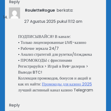
Reply
RouletteRogue
berkata:
27 Agustus 2025 pukul 11:12 am
ПОДПИСЫВАЙСЯ! В канале:
• Только лицензированные LIVE-казино
• Рабочие зеркала 24/7
• Анализ стратегий для рулетки/блэкджека
• ПРОМОКОДЫ с фриспинами
Регистрируйся > Играй в live-дилеров >
Выводи BTC!
Коллекция промокодов, бонусов и акций и
как их найти:
Промокоды для казино 2025
лучший активный канал казино Telegram
Reply