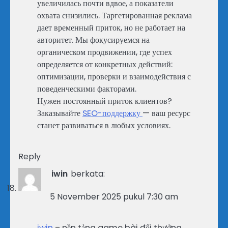
увеличилась почти вдвое, а показатели
охвата снизились. Таргетированная реклама
дает временный приток, но не работает на
авторитет. Мы фокусируемся на
органическом продвижении, где успех
определяется от конкретных действий:
оптимизации, проверки и взаимодействия с
поведенческими факторами.
Нужен постоянный приток клиентов?
Заказывайте
SEO-поддержку
— ваш ресурс
станет развиваться в любых условиях.
Reply
iwin
berkata:
5 November 2025 pukul 7:30 am
iwin
– nền tảng game bài đổi thưởng