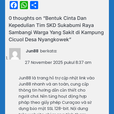
Facebook
WhatsApp
Share
0 thoughts on “
Bentuk Cinta Dan
Kepedulian Tim SKD Sukabumi Raya
Sambangi Warga Yang Sakit di Kampung
Cicuol Desa Nyangkowek
”
Jun88
berkata:
27 November 2025 pukul 8:37 am
Jun88 là trang hỗ trợ cập nhật link vào
Jun88 nhanh và an toàn, cung cấp
thông tin hướng dẫn cần thiết cho
người chơi. Nền tảng hoạt động hợp
pháp theo giấy phép Curaçao và sử
dụng bảo mật SSL 128-bit. Nội dung