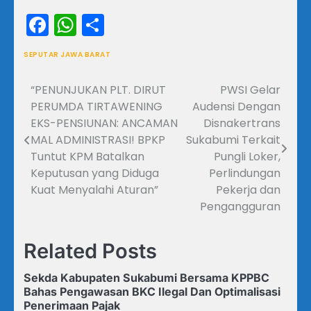
Facebook
WhatsApp
Share
SEPUTAR JAWA BARAT
“PENUNJUKAN PLT. DIRUT
PWSI Gelar
Navigasi
PERUMDA TIRTAWENING
Audensi Dengan
pos
EKS-PENSIUNAN: ANCAMAN
Disnakertrans
MAL ADMINISTRASI! BPKP
Sukabumi Terkait
Tuntut KPM Batalkan
Pungli Loker,
Keputusan yang Diduga
Perlindungan
Kuat Menyalahi Aturan”
Pekerja dan
Pengangguran
Related Posts
Sekda Kabupaten Sukabumi Bersama KPPBC
Bahas Pengawasan BKC Ilegal Dan Optimalisasi
Penerimaan Pajak