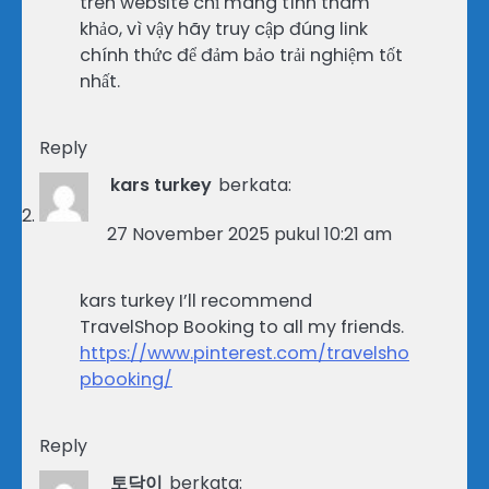
trên website chỉ mang tính tham
khảo, vì vậy hãy truy cập đúng link
chính thức để đảm bảo trải nghiệm tốt
nhất.
Reply
kars turkey
berkata:
27 November 2025 pukul 10:21 am
kars turkey I’ll recommend
TravelShop Booking to all my friends.
https://www.pinterest.com/travelsho
pbooking/
Reply
토닥이
berkata: