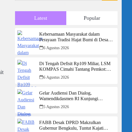
Latest
Popular
Kebersamaan Masyarakat dalam
Perayaan Tradisi Hajat Bumi di Desa
Jayamukti Kecamatan Banyusari
6 Agustus 2026
Di Tengah Defisit Rp109 Miliar, LSM
KOMPAS Cimahi Tantang Pemkot:
it
Hentikan Budaya Tutup-Tutupan, Buka
6 Agustus 2026
Data Keuangan Sekarang!
Gelar Audiensi Dan Dialog,
Wamendikdasmen RI Kunjungi
Kabupaten Sukabumi, 174 Sekolah
5 Agustus 2026
Mendapat Bantuan Rehabilitasi
FABB Desak DPRD Makzulkan
Gubernur Bengkulu, Tuntut Kajati