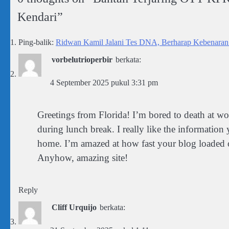
Kendari
”
Ping-balik:
Ridwan Kamil Jalani Tes DNA, Berharap Kebenaran T
vorbelutrioperbir
berkata:
4 September 2025 pukul 3:31 pm
Greetings from Florida! I’m bored to death at w
during lunch break. I really like the information
home. I’m amazed at how fast your blog loaded o
Anyhow, amazing site!
Reply
Cliff Urquijo
berkata: