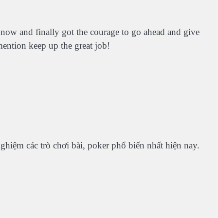
 now and finally got the courage to go ahead and give
ention keep up the great job!
nghiệm các trò chơi bài, poker phổ biến nhất hiện nay.