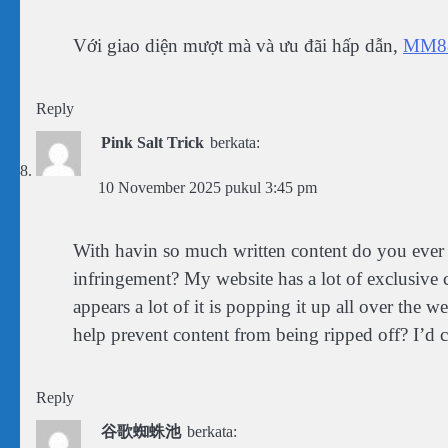
Với giao diện mượt mà và ưu đãi hấp dẫn,
MM8
Reply
Pink Salt Trick
berkata:
10 November 2025 pukul 3:45 pm
With havin so much written content do you ever 
infringement? My website has a lot of exclusive c
appears a lot of it is popping it up all over t
help prevent content from being ripped off? I’d ce
Reply
谷歌蜘蛛池
berkata: