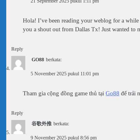
21 September 2025 pukul 1:11 pm
Hola! I’ve been reading your weblog for a while
you a shout out from Dallas Tx! Just wanted to m
Reply
GO88
berkata:
5 November 2025 pukul 11:01 pm
Tham gia cộng đồng game thủ tại
Go88
để trải 
Reply
谷歌外推
berkata:
9 November 2025 pukul 8:56 pm