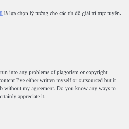
8
là lựa chọn lý tưởng cho các tín đồ giải trí trực tuyến.
run into any problems of plagorism or copyright
ontent I’ve either written myself or outsourced but it
he web without my agreement. Do you know any ways to
rtainly appreciate it.