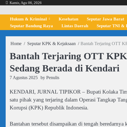
Skip
Kamis, Agu 06, 2026
to
content
Hukum & Kriminal
Kesehatan
Seputar Jawa Barat
Seputar Bandung Raya
Lintas Daerah
Seputar TNI & P
Home
Seputar KPK & Kejaksaan
Bantah Terjaring OTT KP
Bantah Terjaring OTT KPK,
Sedang Berada di Kendari
7 Agustus 2025
by
Penulis
KENDARI, JURNAL TIPIKOR – Bupati Kolaka Timur (
satu pihak yang terjaring dalam Operasi Tangkap Ta
Korupsi (KPK) Republik Indonesia.
Bantahan tersebut disampaikan di tengah beredarnya 