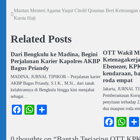
Mantan Menteri Agama Yaqut Cholil Qoumas Beri Keterangan
Navigasi
Kuota Haji
pos
Related Posts
OTT Wakil Me
Dari Bengkulu ke Madina, Begini
Ketenagakerj
Perjalanan Karier Kapolres AKBP
Ebenezer, KPK
Bagus Priandy
kendaraan, b
MADINA, JURNAL TIPIKOR – Perjalanan karier
roda empat
AKBP Bagus Priandy, S.I.K., M.Si., dari tanah
Jakarta, JURNAL T
kelahirannya di Bengkulu hingga kini menjabat
Pemberantasan Koru
sebagai…
penyitaan terhadap 2
Facebook
WhatsApp
Share
dua maupun roda e
Faceb
Wh
0 thoughts on “
Bantah Terjaring OTT KPK