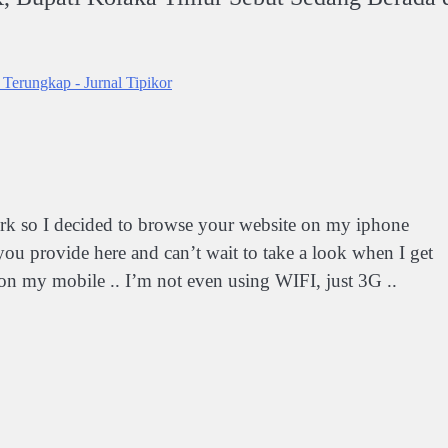
erungkap - Jurnal Tipikor
ork so I decided to browse your website on my iphone
 you provide here and can’t wait to take a look when I get
n my mobile .. I’m not even using WIFI, just 3G ..