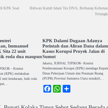
 di KPK Soal
Ridwan Kamil Jalani Tes DNA, Berharap Kebenar
Terungk
nteri
KPK Dalami Dugaan Adanya
aan, Immanuel
Perintah dan Aliran Dana dalam
 Sita 22 unit
Kasus Korupsi Proyek Jalan di
aik roda dua maupun
Sumut
Jakarta, JURNAL TIPIKOR– Komisi
Pemberantasan Korupsi (KPK) menduga Kepal
IPIKOR – Komisi
Dinas Pekerjaan Umum dan Penataan Ruang
psi (KPK) melakukan
(PUPR) Provinsi Sumatera Utara nonaktif,…
2 unit kendaraan, baik roda
mpat,…
Facebook
WhatsApp
Share
ook
atsApp
Share
, Bupati Kolaka Timur Sebut Sedang Berada 