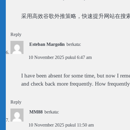
采用高效谷歌外推策略，快速提升网站在搜
Reply
Esteban Margolin
berkata:
10 November 2025 pukul 6:47 am
I have been absent for some time, but now I reme
and check back more frequently. How frequently
Reply
MM88
berkata:
10 November 2025 pukul 11:50 am