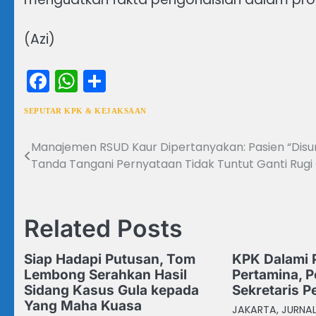
(Azi)
Facebook
WhatsApp
Share
SEPUTAR KPK & KEJAKSAAN
Manajemen RSUD Kaur Dipertanyakan: Pasien “Disu
Navigasi
Tanda Tangani Pernyataan Tidak Tuntut Ganti Rugi
pos
Related Posts
Siap Hadapi Putusan, Tom
KPK Dalami
Lembong Serahkan Hasil
Pertamina, 
Sidang Kasus Gula kepada
Sekretaris 
Yang Maha Kuasa
JAKARTA, JURNAL