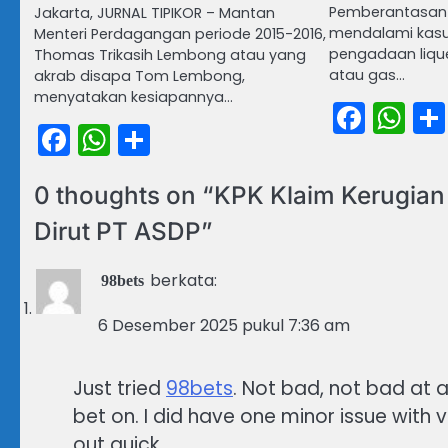
Pemberantasan K
Jakarta, JURNAL TIPIKOR – Mantan
mendalami kasu
Menteri Perdagangan periode 2015-2016,
pengadaan lique
Thomas Trikasih Lembong atau yang
atau gas…
akrab disapa Tom Lembong,
menyatakan kesiapannya…
Face
Wh
Facebook
WhatsApp
Share
0 thoughts on “
KPK Klaim Kerugian 
Dirut PT ASDP
”
berkata:
98bets
6 Desember 2025 pukul 7:36 am
Just tried
98bets
. Not bad, not bad at 
bet on. I did have one minor issue with 
out quick.