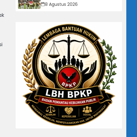
Timnas, Sebut Potensi Anak
8 Agustus 2026
Bangsa Terabaikan Demi “Jalan
Pintas”
ak
si