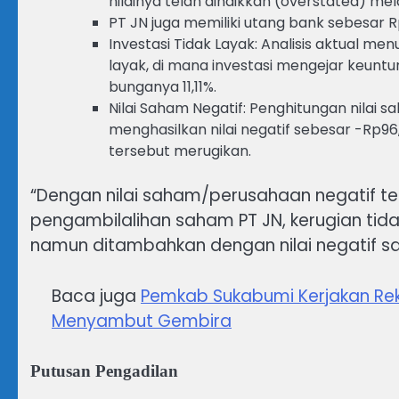
nilainya telah dinaikkan (overstated) mel
PT JN juga memiliki utang bank sebesar Rp
Investasi Tidak Layak: Analisis aktual men
layak, di mana investasi mengejar keun
bunganya 11,11%.
Nilai Saham Negatif: Penghitungan nilai
menghasilkan nilai negatif sebesar -Rp96,3
tersebut merugikan.
“Dengan nilai saham/perusahaan negatif t
pengambilalihan saham PT JN, kerugian tid
namun ditambahkan dengan nilai negatif sah
Baca juga
Pemkab Sukabumi Kerjakan Rek
Menyambut Gembira
Putusan Pengadilan