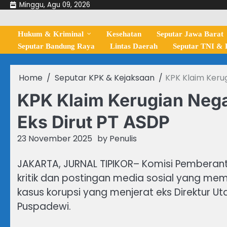
Skip
Minggu, Agu 09, 2026
to
content
Hukum & Kriminal
Kesehatan
Seputar Jawa Barat
Seputar Bandung Raya
Lintas Daerah
Seputar TNI & P
Home
Seputar KPK & Kejaksaan
KPK Klaim Kerug
KPK Klaim Kerugian Negar
Eks Dirut PT ASDP
23 November 2025
by
Penulis
JAKARTA, JURNAL TIPIKOR– Komisi Pembera
kritik dan postingan media sosial yang m
kasus korupsi yang menjerat eks Direktur Ut
Puspadewi.