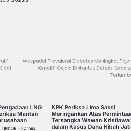
ruh”
Waspada! Prevalensi Diabetes Meningkat Taja
 Obat.
Kenali 11 Gejala Dini untuk Deteksi Sebel
Terlamb
 Pengadaan LNG
KPK Periksa Lima Saksi
Periksa Mantan
Meringankan Atas Permintaa
Perusahaan
Tersangka Wawan Kristiawa
dalam Kasus Dana Hibah Jat
 TIPIKOR – Komisi