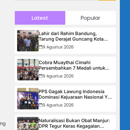
Latest
Popular
Lahir dari Rahim Bandung,
Tarung Derajat Guncang Kota
Kembang: Tiga Guru Besar
9 Agustus 2026
Hadirkan Semangat Baru, Linmas
Dijadikan Garda Keamanan
Terlatih
Cobra Muaythai Cimahi
Persembahkan 7 Medali untuk
Kota Cimahi di Kejurnas Muaythai
9 Agustus 2026
Indonesia 2026
PPS Gagak Lawung Indonesia
Dominasi Kejuaraan Nasional Yo
Silat 2026, Borong Tiga Medali
9 Agustus 2026
Emas
Naturalisasi Bukan Obat Manjur:
ang
DPR Tegur Keras Kegagalan