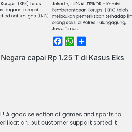
orupsi (KPK) terus
Jakarta, JURNAL TIPIKOR – Komisi
s dugaan korupsi
Pemberantasan Korupsi (KPK) telah
fied natural gas (LNG)
melakukan pemeriksaan terhadap li
orang saksi di Polres Tulungagung,
Jawa Timur,…
book
atsApp
Share
Facebook
WhatsApp
Share
Negara capai Rp 1.25 T di Kasus Eks
all! A good selection of games and sports to
verification, but customer support sorted it