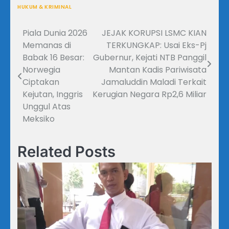
HUKUM & KRIMINAL
Piala Dunia 2026
JEJAK KORUPSI LSMC KIAN
Navigasi
Memanas di
TERKUNGKAP: Usai Eks-Pj
pos
Babak 16 Besar:
Gubernur, Kejati NTB Panggil
Norwegia
Mantan Kadis Pariwisata
Ciptakan
Jamaluddin Maladi Terkait
Kejutan, Inggris
Kerugian Negara Rp2,6 Miliar
Unggul Atas
Meksiko
Related Posts