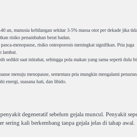
40 an, manusia kehilangan sekitar 3-5% massa otot per dekade jika tid
tkan risiko penambahan berat badan.
sca-menopause, risiko osteoporosis meningkat signifikan. Pria juga
h lambat.
sedikit saat istirahat, sehingga pola makan yang sama seperti dulu bi
pause menuju menopause, sementara pria mungkin mengalami penurun
 energi, suasana hati, dan libido.
enyakit degeneratif sebelum gejala muncul. Penyakit sepe
er sering kali berkembang tanpa gejala jelas di tahap awal.