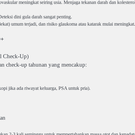
askular meningkat seiring usia. Menjaga tekanan darah dan kolestero
eteksi dini gula darah sangat penting.
kat) umum terjadi, dan risiko glaukoma atau katarak mulai meningkat
0+
al Check-Up)
kan check-up tahunan yang mencakup:
opi jika ada riwayat keluarga, PSA untuk pria).
tan
kukan 2-3 kali seminggu untuk mempertahankan massa otot dan kepadat