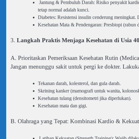
Jantung & Pembuluh Darah: Risiko penyakit kardiov
tetap normal adalah kunci.
Diabetes: Resistensi insulin cenderung meningkat. D
Kesehatan Mata & Pendengaran: Presbiopi (rabun de
3.
Langkah Praktis Menjaga Kesehatan di Usia 4
A. Prioritaskan Pemeriksaan Kesehatan Rutin (Medic
Jangan menunggu sakit untuk pergi ke dokter. Laku
Tekanan darah, kolesterol, dan gula darah.
Skrining kanker (mamografi untuk wanita, kolonosk
Kesehatan tulang (densitometri jika diperlukan).
Kesehatan mata dan gigi.
B. Olahraga yang Tepat: Kombinasi Kardio & Kekua
Latihan Kekuatan (Strength Training): Wajib dila