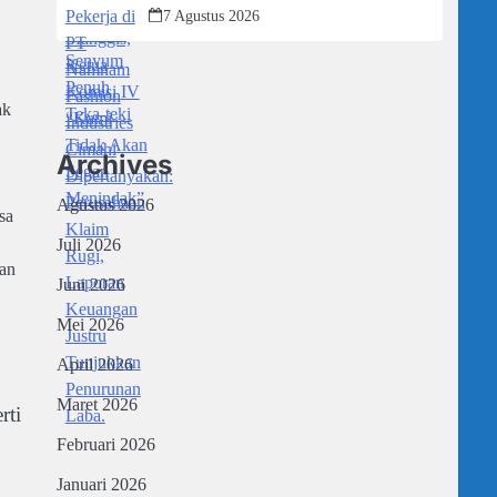
Dipertanyakan: Perusahaan Klaim
7 Agustus 2026
Rugi, Laporan Keuangan Justru
Tunjukkan Penurunan Laba.
ak
Archives
Agustus 2026
sa
Juli 2026
an
Juni 2026
Mei 2026
April 2026
Maret 2026
rti
Februari 2026
Januari 2026