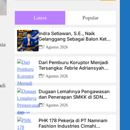
Latest
Popular
Indra Setiawan, S.E., Naik
Gelanggang Sebagai Balon Ketua
DPK KNPI Kecamatan Ciambar
sia
7 Agustus 2026
Dari Pemburu Koruptor Menjadi
Tersangka: Febrie Adriansyah
Tiba di Kejagung Berborgol, Bawa
7 Agustus 2026
Map Biru dan Senyum Penuh
Teka-teki
adi
Dugaan Lemahnya Pengawasan
dan Penerapan SMKK di SDN
Manggis, Ketua Komisi IV “Kami
7 Agustus 2026
Tidak Akan Segan Menindak”
PHK 178 Pekerja di PT Namnam
Fashion Industries Cimahi