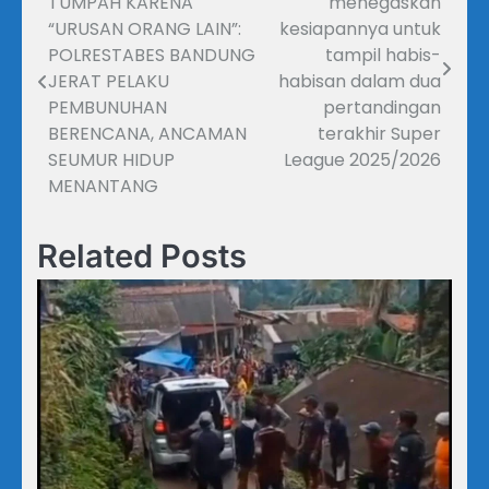
TUMPAH KARENA
menegaskan
pos
“URUSAN ORANG LAIN”:
kesiapannya untuk
POLRESTABES BANDUNG
tampil habis-
JERAT PELAKU
habisan dalam dua
PEMBUNUHAN
pertandingan
BERENCANA, ANCAMAN
terakhir Super
SEUMUR HIDUP
League 2025/2026
MENANTANG
Related Posts