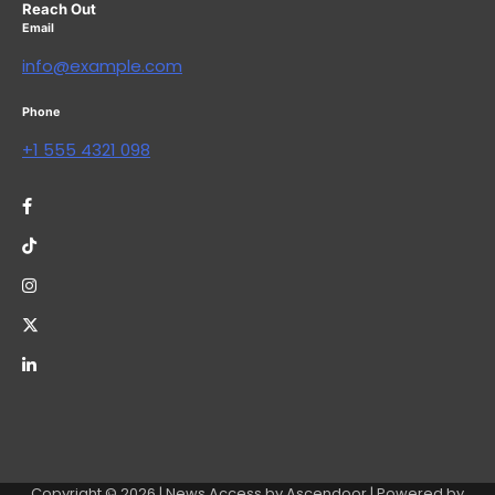
Reach Out
Email
info@example.com
Phone
+1 555 4321 098
Copyright © 2026
| News Access by
Ascendoor
| Powered by