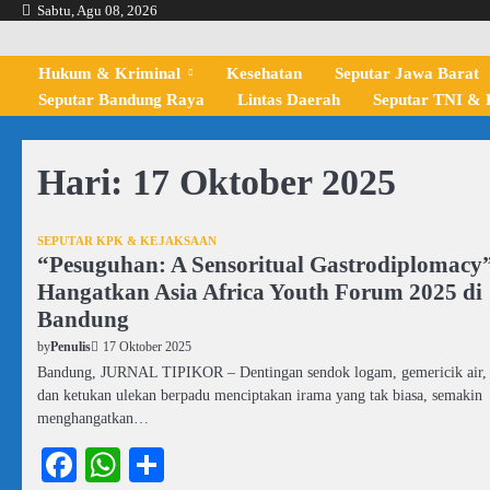
Skip
Sabtu, Agu 08, 2026
to
content
Hukum & Kriminal
Kesehatan
Seputar Jawa Barat
Seputar Bandung Raya
Lintas Daerah
Seputar TNI & P
Hari:
17 Oktober 2025
SEPUTAR KPK & KEJAKSAAN
“Pesuguhan: A Sensoritual Gastrodiplomacy
Hangatkan Asia Africa Youth Forum 2025 di
Bandung
17 Oktober 2025
by
Penulis
Bandung, JURNAL TIPIKOR – Dentingan sendok logam, gemericik air,
dan ketukan ulekan berpadu menciptakan irama yang tak biasa, semakin
menghangatkan…
Facebook
WhatsApp
Share