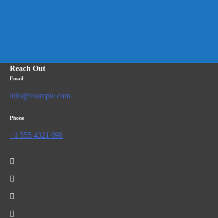
Reach Out
Email
info@example.com
Phone
+1 555 4321 098