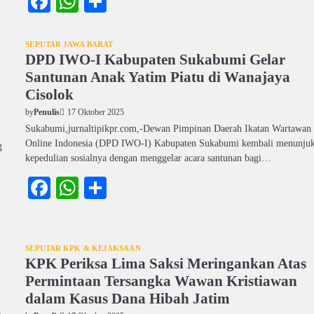
Facebook
WhatsApp
Share
SEPUTAR JAWA BARAT
DPD IWO-I Kabupaten Sukabumi Gelar
Santunan Anak Yatim Piatu di Wanajaya
Cisolok
17 Oktober 2025
by
Penulis
Sukabumi,jurnaltipikpr.com,-Dewan Pimpinan Daerah Ikatan Wartawan
Online Indonesia (DPD IWO-I) Kabupaten Sukabumi kembali menunju
g
kepedulian sosialnya dengan menggelar acara santunan bagi…
Facebook
WhatsApp
Share
SEPUTAR KPK & KEJAKSAAN
KPK Periksa Lima Saksi Meringankan Atas
Permintaan Tersangka Wawan Kristiawan
dalam Kasus Dana Hibah Jatim