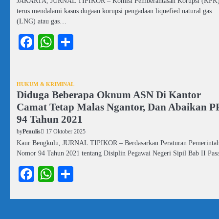
JAKARTA, JURNAL TIPIKOR – Komisi Pemberantasan Korupsi (KPK
terus mendalami kasus dugaan korupsi pengadaan liquefied natural gas
(LNG) atau gas…
Facebook
WhatsApp
Share
HUKUM & KRIMINAL
Diduga Beberapa Oknum ASN Di Kantor
Camat Tetap Malas Ngantor, Dan Abaikan P
94 Tahun 2021
17 Oktober 2025
by
Penulis
Kaur Bengkulu, JURNAL TIPIKOR – Berdasarkan Peraturan Pemerinta
Nomor 94 Tahun 2021 tentang Disiplin Pegawai Negeri Sipil Bab II Pa
Facebook
WhatsApp
Share