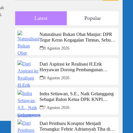
lah
g,
Latest
Popular
Naturalisasi Bukan Obat Manjur: DPR
Tegur Keras Kegagalan Timnas, Sebut
Potensi Anak Bangsa Terabaikan Demi
8 Agustus 2026
“Jalan Pintas”
Dari Aspirasi ke Realisasi H.Erik
Heryawan Dorong Pembangunan
Infrastruktur Jalan Cikalong Bunder
8 Agustus 2026
Indra Setiawan, S.E., Naik Gelanggang
Sebagai Balon Ketua DPK KNPI
Kecamatan Ciambar
7 Agustus 2026
Dari Pemburu Koruptor Menjadi
Tersangka: Febrie Adriansyah Tiba di