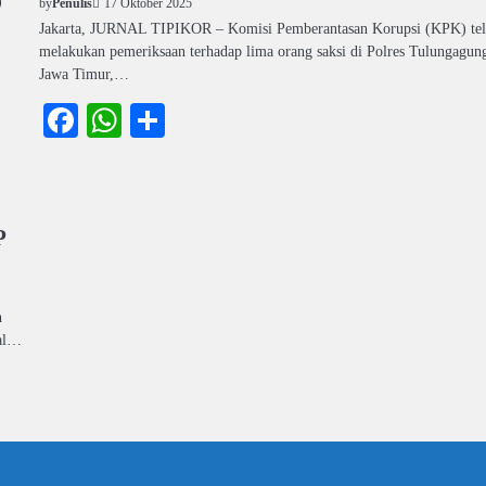
)
17 Oktober 2025
by
Penulis
Jakarta, JURNAL TIPIKOR – Komisi Pemberantasan Korupsi (KPK) te
melakukan pemeriksaan terhadap lima orang saksi di Polres Tulungagun
Jawa Timur,…
Facebook
WhatsApp
Share
P
h
sal…