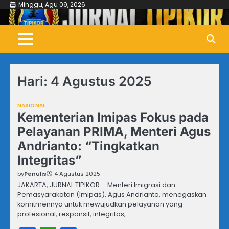
Skip
Minggu, Agu 09, 2026
to
content
Hari:
4 Agustus 2025
NASIONAL
Kementerian Imipas Fokus pada
Pelayanan PRIMA, Menteri Agus
Andrianto: “Tingkatkan
Integritas”
by
Penulis
4 Agustus 2025
JAKARTA, JURNAL TIPIKOR – Menteri Imigrasi dan
Pemasyarakatan (Imipas), Agus Andrianto, menegaskan
komitmennya untuk mewujudkan pelayanan yang
profesional, responsif, integritas,…