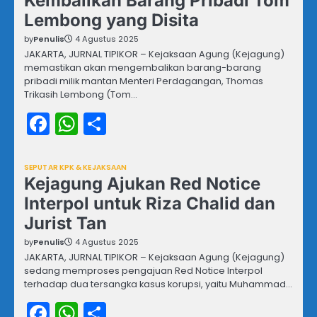
Kembalikan Barang Pribadi Tom
Lembong yang Disita
by
Penulis
4 Agustus 2025
JAKARTA, JURNAL TIPIKOR – Kejaksaan Agung (Kejagung)
memastikan akan mengembalikan barang-barang
pribadi milik mantan Menteri Perdagangan, Thomas
Trikasih Lembong (Tom…
Facebook
WhatsApp
Share
SEPUTAR KPK & KEJAKSAAN
Kejagung Ajukan Red Notice
Interpol untuk Riza Chalid dan
Jurist Tan
by
Penulis
4 Agustus 2025
JAKARTA, JURNAL TIPIKOR – Kejaksaan Agung (Kejagung)
sedang memproses pengajuan Red Notice Interpol
terhadap dua tersangka kasus korupsi, yaitu Muhammad…
Facebook
WhatsApp
Share